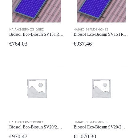
ΗΛΙΑΚΟΊ ΘΕΡΜΟΣΊΦΩΝΕΣ
ΗΛΙΑΚΟΊ ΘΕΡΜΟΣΊΦΩΝΕΣ
Toyotomi Kenzo Eco KTN/KTG20-09
Toyotomi Kenzo Eco KTN/KTG20-09
Biossol Eco-Biosun SV15TR/ 2.1 150lt 2,1m2 Κεραμοσκεπής
Biossol Eco-Biosun SV15TR/ 2.8 / 3 150lt 2,8m2 Κεραμοσκεπής
€
764.03
€
937.46
0
out of 5
0
out of 5
€
458.98
€
458.98
Toyotomi Kenzo KTN20/KTG20-12R32 Κλιματιστικό Inverter 12000 BTU A++/A+++ με Ιονιστή
Toyotomi Kenzo KTN20/KTG20-12R32 Κλιματιστικό Inverter 12000 BTU A++/A+++ με Ιονιστή
0
out of 5
0
out of 5
€
499.98
€
499.98
Toyotomi THN/THG-A18VR25 Κλιματιστικό Inverter 18000 BTU A++/A+++ με Ιονιστή και Wi-Fi
Toyotomi THN/THG-A18VR25 Κλιματιστικό Inverter 18000 BTU A++/A+++ με Ιονιστή και Wi-Fi
0
out of 5
0
out of 5
€
839.98
€
839.98
ΗΛΙΑΚΟΊ ΘΕΡΜΟΣΊΦΩΝΕΣ
ΗΛΙΑΚΟΊ ΘΕΡΜΟΣΊΦΩΝΕΣ
Biossol Eco-Biosun SV20/2.8 200lt 2,8m2
Biossol Eco-Biosun SV20/2.8/3 200lt 2,8m2
€
970.47
€
1,070.30