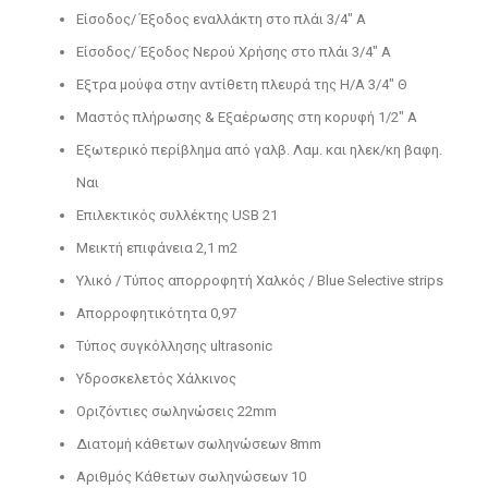
Είσοδος/ Έξοδος εναλλάκτη στο πλάι 3/4″ Α
Είσοδος/ Έξοδος Νερού Χρήσης στο πλάι 3/4″ Α
Εξτρα μούφα στην αντίθετη πλευρά της Η/Α 3/4″ Θ
Μαστός πλήρωσης & Εξαέρωσης στη κορυφή 1/2″ Α
Εξωτερικό περίβλημα από γαλβ. Λαμ. και ηλεκ/κη βαφη.
Ναι
Επιλεκτικός συλλέκτης USB 21
Μεικτή επιφάνεια 2,1 m2
Yλικό / Tύπος απορροφητή Χαλκός / Βlue Selective strips
Απορροφητικότητα 0,97
Τύπος συγκόλλησης ultrasonic
Υδροσκελετός Χάλκινος
Οριζόντιες σωληνώσεις 22mm
Διατομή κάθετων σωληνώσεων 8mm
Aριθμός Κάθετων σωληνώσεων 10