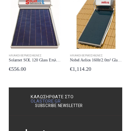
ΗΛΙΑΚΟΊ ΘΕΡΜΟΣΊΦΩΝΕΣ
ΗΛΙΑΚΟΊ ΘΕΡΜΟΣΊΦΩΝΕΣ
Solarnet SOL 120 Glass Επιλεκτικός Τιτανίου Διπλής Ενέργειας
Nobel Aelios 160lt/2.0m² Glass CUS Επιλεκτικός Διπλής Ενέργειας Κεραμοσκεπής
€
556.00
€
1,114.20
ΚΑΛΩΣΉΡΘΑΤΕ ΣΤΟ
OLASTORE.GR
SUBSCRIBE NEWSLETTER