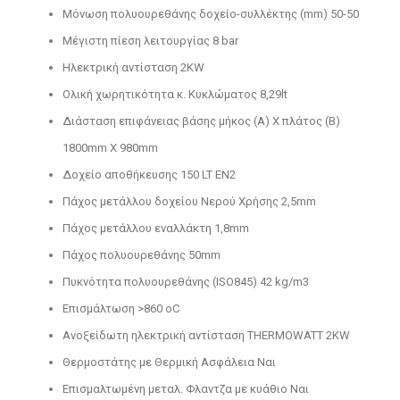
Μόνωση πολυουρεθάνης δοχείο-συλλέκτης (mm) 50-50
Μέγιστη πίεση λειτουργίας 8 bar
Ηλεκτρική αντίσταση 2KW
Ολική χωρητικότητα κ. Κυκλώματος 8,29lt
Διάσταση επιφάνειας βάσης μήκος (A) Χ πλάτος (B)
1800mm X 980mm
Δοχείο αποθήκευσης 150 LT EN2
Πάχος μετάλλου δοχείου Νερού Χρήσης 2,5mm
Πάχος μετάλλου εναλλάκτη 1,8mm
Πάχος πολυουρεθάνης 50mm
Πυκνότητα πολυουρεθάνης (ISO845) 42 kg/m3
Επισμάλτωση >860 oC
Ανοξείδωτη ηλεκτρική αντίσταση ΤΗΕRMOWATT 2KW
Θερμοστάτης με Θερμική Ασφάλεια Ναι
Επισμαλτωμένη μεταλ. Φλαντζα με κυάθιο Ναι