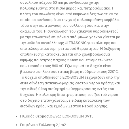
συνολικού πάχους 50mm με συνδυασμό χυτής
πολυουρεθάνης στο πίσω μέρος και πετροβάμβακα. Η
πλάτη του συλλέκτη είναι από κυψελοειδές πλαστικό το
οποίο σε συνδυασμό με την χυτή πολυουρεθάνη συμβάλει
τόσο στην extra μόνωση του συλλέκτη όσο και στην
ακαμψία του. Η συγκόλληση του χάλκινου υδροσκελετού
με την επιλεκτική επιφάνεια από φύλλα χαλκού γίνεται με
την μέθοδο συγκόλλησης ULTRASONIC για καλύτερη και
αποτελεσματικότερη μεταφορά θερμότητας. Η δεξαμενή
αποθήκευσης κατασκευάζεται απο χαλυβδοέλασμα
υψηλής ποιότητας πάχους 2.5mm και επισμαλτώνεται
εσωτερικά στους 860 οC. Eξωτερικά το δοχείο είναι
βαμμένο με ηλεκτροστατική βαφή πούδρας στους 220°C.
Τα δοχεία αποθήκευσης ECO-BIOSUN ξεχωριζουν από την
etxra σύνδεση ανακυκλοφορίας Ζεστού Νερού Χρήσης και
την ειδική θέση αισθητηρίου θερμοκρασίας εντός του
δοχείου. Η καλυτερη διαστρωμάτωση του ζεστού νερού
στο δοχείο επιτυγχάνεται με ειδική κατασκευή των
εισόδων κρύου και εξόδων Ζεστού Νερού Χρήσης.
Ηλιακός θερμοσίφωνας ECO-BIOSUN SV15
Επιφάνεια Συλλέκτη 2,1m2