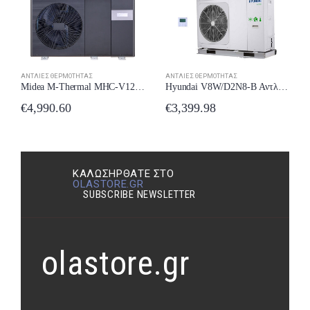
ΑΝΤΛΊΕΣ ΘΕΡΜΌΤΗΤΑΣ
ΑΝΤΛΊΕΣ ΘΕΡΜΌΤΗΤΑΣ
Hyundai V8W/D2N8-B Αντλία Θερμότητας 8kW Μονοφασική Monoblock
Midea M-Thermal MHC-V12W/D2RN8-B2 Αντλία Θερμότητας 12kW Τριφασική Monoblock με Wi-Fi
€
3,399.98
€
4,990.60
ΚΑΛΩΣΉΡΘΑΤΕ ΣΤΟ
OLASTORE.GR
SUBSCRIBE NEWSLETTER
olastore.gr