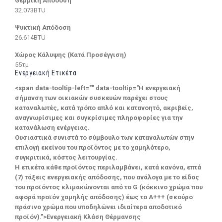
Θερμική Απόδοση
32.073BTU
Ψυκτική Απόδοση
26.614BTU
Χώρος Κάλυψης (Κατά Προσέγγιση)
55τμ
Ενεργειακή Ετικέτα
<span data-tooltip-left="" data-tooltip="Η ενεργειακή
σήμανση των οικιακών συσκευών παρέχει στους
καταναλωτές, κατά τρόπο απλό και κατανοητό, ακριβείς,
αναγνωρίσιμες και συγκρίσιμες πληροφορίες για την
κατανάλωση ενέργειας.
Ουσιαστικά συνιστά το σύμβουλο των καταναλωτών στην
επιλογή εκείνου του προϊόντος με το χαμηλότερο,
συγκριτικά, κόστος λειτουργίας.
Η ετικέτα κάθε προϊόντος περιλαμβάνει, κατά κανόνα, επτά
(7) τάξεις ενεργειακής απόδοσης, που ανάλογα με το είδος
του προϊόντος κλιμακώνονται από το G (κόκκινο χρώμα που
αφορά προϊόν χαμηλής απόδοσης) έως το Α+++ (σκούρο
πράσινο χρώμα που υποδηλώνει ιδιαίτερα αποδοτικό
προϊόν).”>Ενεργειακή Κλάση Θέρμανσης