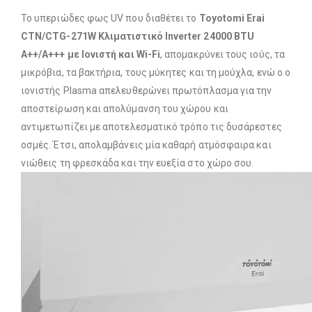
Το υπεριώδες φως UV που διαθέτει το
Toyotomi Erai
CTN/CTG-271W Κλιματιστικό Inverter 24000 BTU
A++/A+++ με Ιονιστή και Wi-Fi
, απομακρύνει τους ιούς, τα
μικρόβια, τα βακτήρια, τους μύκητες και τη μούχλα, ενώ ο ο
ιονιστής Plasma απελευθερώνει πρωτόπλασμα για την
αποστείρωση και απολύμανση του χώρου και
αντιμετωπίζει με αποτελεσματικό τρόπο τις δυσάρεστες
οσμές. Έτσι, απολαμβάνεις μία καθαρή ατμόσφαιρα και
νιώθεις τη φρεσκάδα και την ευεξία στο χώρο σου.