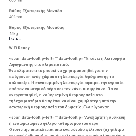
660mm
Βάθος Εξωτερικής Μονάδα
402mm
Βάρος Εξωτερικής Μονάδας
45kg
Γενικά
WiFi Ready
<span data-tooltip-left="" data-tooltip="Τι κάνει η λειτουργία
Αφύγρανσης στο κλιματιστικό;
Ένα κλιματιστικό μπορεί να χρησιμοποιηθεί για την
αφύγρανση ενός χώρου στη λειτουργία Αφύγρανσης το
καλοκαίρι. Η συγκεκριμένη λειτουργία αφαιρεί την υγρασία
από τον εσωτερικό αέρα και τον κάνει πιο φρέσκο. Για να
ενεργοποιηθεί, η καθορισμένη θερμοκρασία στο
τηλεχειριστήριο θα πρέπει να είναι χαμηλότερη από την
εσωτερική θερμοκρασία του δωματίου.”>Αφύγρανση
<span data-tooltip-left="" data-tooltip="Ανεξάρτητη συσκευή
ή ενσωματωμένο φίλτρο καθαρισμού του αέρα.
Ο ιονιστής αποτελείται από ένα σύνολο φίλτρων (πχ φίλτρο
ενεργού άνθρακα) τα οποία φιλτράρουν τον αέρα (όπως ένας