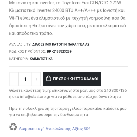
Με ιονιστή και inverter, το Toyotomi Erai CTN/CTG-271W
Κλιματιστικό Inverter 24000 BTU A++/A+++ με Ιονιστή και
Wi-Fi είναι ένα κλιματιστικό με τεχνητή νοημοσύνη που θα
δροσίσει ή θα ζεστάνει τον χώρο σου, με αποτελεσματικό
και αποδοτικό τρόπο.
AVAILABILITY:
ΔΙΑΘΈΣΙΜΟ ΚΑΤΌΠΙΝ ΠΑΡΑΓΓΕΛΊΑΣ
ΚΩΔΙΚΌΣ ΠΡΟΪΌΝΤΟΣ:
BP-2157623259
ΚΑΤΗΓΟΡΊΑ:
ΚΛΙΜΑΤΙΣΤΙΚΆ
ΠΡΟΣΘΉΚΗ ΣΤΟ ΚΑΛΆΘΙ
Θέλετε καλύτερη τιμή; Επικοινωνήστε μαζί μας στο 210 3007136
ή στο info@olastore.gr για να μάθετε αν υπάρχει δυνατότητα
Πριν την ολοκλήρωση της παραγγελίας παρακαλώ καλέστε μας
για να επιβεβαίωσουμε την διαθεσιμότητα
Δωροεπιταγή Ανακύκλωσης Αξίας 30€