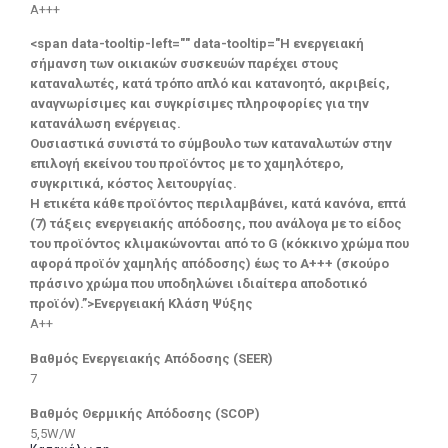
A+++
<span data-tooltip-left="" data-tooltip="Η ενεργειακή
σήμανση των οικιακών συσκευών παρέχει στους
καταναλωτές, κατά τρόπο απλό και κατανοητό, ακριβείς,
αναγνωρίσιμες και συγκρίσιμες πληροφορίες για την
κατανάλωση ενέργειας.
Ουσιαστικά συνιστά το σύμβουλο των καταναλωτών στην
επιλογή εκείνου του προϊόντος με το χαμηλότερο,
συγκριτικά, κόστος λειτουργίας.
Η ετικέτα κάθε προϊόντος περιλαμβάνει, κατά κανόνα, επτά
(7) τάξεις ενεργειακής απόδοσης, που ανάλογα με το είδος
του προϊόντος κλιμακώνονται από το G (κόκκινο χρώμα που
αφορά προϊόν χαμηλής απόδοσης) έως το Α+++ (σκούρο
πράσινο χρώμα που υποδηλώνει ιδιαίτερα αποδοτικό
προϊόν).”>Ενεργειακή Κλάση Ψύξης
A++
Βαθμός Ενεργειακής Απόδοσης (SEER)
7
Βαθμός Θερμικής Απόδοσης (SCOP)
5,5W/W