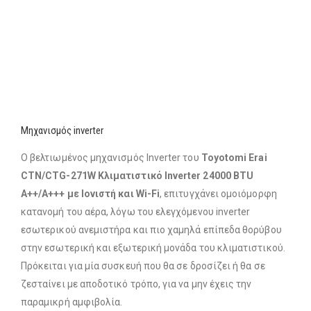
Μηχανισμός inverter
Ο βελτιωμένος μηχανισμός Inverter του
Toyotomi Erai
CTN/CTG-271W Κλιματιστικό Inverter 24000 BTU
A++/A+++ με Ιονιστή και Wi-Fi
, επιτυγχάνει ομοιόμορφη
κατανομή του αέρα, λόγω του ελεγχόμενου inverter
εσωτερικού ανεμιστήρα και πιο χαμηλά επίπεδα θορύβου
στην εσωτερική και εξωτερική μονάδα του κλιματιστικού.
Πρόκειται για μία συσκευή που θα σε δροσίζει ή θα σε
ζεσταίνει με αποδοτικό τρόπο, για να μην έχεις την
παραμικρή αμφιβολία.