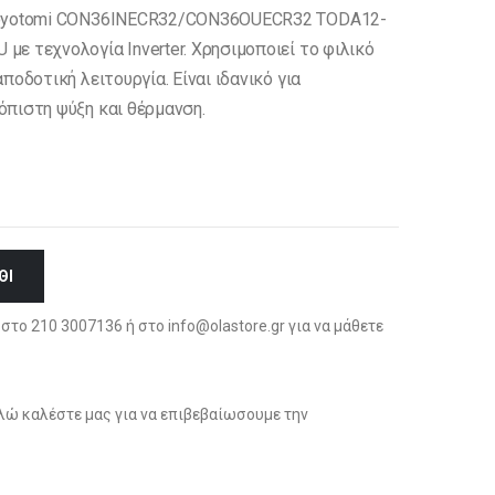
 Toyotomi CON36INECR32/CON36OUECR32 TODA12-
ε τεχνολογία Inverter. Χρησιμοποιεί το φιλικό
οδοτική λειτουργία. Είναι ιδανικό για
όπιστη ψύξη και θέρμανση.
ΘΙ
στο 210 3007136 ή στο info@olastore.gr για να μάθετε
ώ καλέστε μας για να επιβεβαίωσουμε την