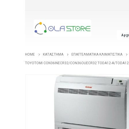
Αρχ
HOME
ΚΑΤΆΣΤΗΜΑ
ΕΠΑΓΓΕΛΜΑΤΙΚΆ ΚΛΙΜΑΤΙΣΤΙΚΆ
TOYOTOMI CON36INECR32/CON36OUECR32 TODA12-A/TODA12-B