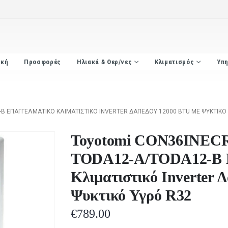
ική
Προσφορές
Ηλιακά & Θερ/νες
Κλιματισμός
Υπη
 ΕΠΑΓΓΕΛΜΑΤΙΚΌ ΚΛΙΜΑΤΙΣΤΙΚΌ INVERTER ΔΑΠΈΔΟΥ 12000 BTU ΜΕ ΨΥΚΤΙΚΌ 
Toyotomi CON36INE
TODA12-A/TODA12-B Ε
Κλιματιστικό Inverter 
Ψυκτικό Υγρό R32
€
789.00