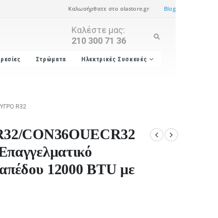
Καλωσήρθατε στο olastore.gr
Blog
Καλέστε μας:
210 300 71 36
ρεσίες
Στρώματα
Ηλεκτρικές Συσκευές
ΥΓΡΌ R32
CR32/CON36OUECR32
παγγελματικό
Δαπέδου 12000 BTU με