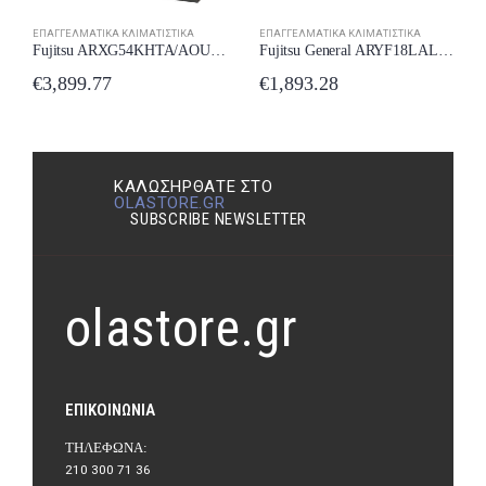
ΕΠΑΓΓΕΛΜΑΤΙΚΆ ΚΛΙΜΑΤΙΣΤΙΚΆ
ΕΠΑΓΓΕΛΜΑΤΙΚΆ ΚΛΙΜΑΤΙΣΤΙΚΆ
Fujitsu General ARYF18LALU Επαγγελματικό Κλιματιστικό Inverter Καναλάτο 18000 BTU
Fujitsu ARXG54KHTA/AOUG54KBTB Επαγγελματικό Κλιματιστικό Inverter Καναλάτο 45000 BTU με Ψυκτικό Υγρό R32
€
1,893.28
€
3,899.77
ΚΑΛΩΣΉΡΘΑΤΕ ΣΤΟ
OLASTORE.GR
SUBSCRIBE NEWSLETTER
olastore.gr
ΕΠΙΚΟΙΝΩΝΊΑ
ΤΗΛΈΦΩΝΑ:
210 300 71 36