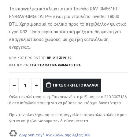
Το επαγγελματικό κλιματιστικό Toshiba RAV-RM561FT-
EN/RAV-GM561ATP-E είναι μια ντουλάπα inverter 18000
BTU. Χρησιμοποιεί το φιλικό προς το περιβάλλον ψυκτικό
υγρό R32. Προσφέρει αποδοτική ψύξη και θέρμανση για
επαγγελματικούς χώρους, με χαμηλή κατανάλωση
ενέργειας.
ΚΩΔΙΚΌΣ ΠΡΟΪΌΝΤΟΣ:
BP-2157519132
ΚΑΤΗΓΟΡΊΑ:
ΕΠΑΓΓΕΛΜΑΤΙΚΆ ΚΛΙΜΑΤΙΣΤΙΚΆ
ΠΡΟΣΘΉΚΗ ΣΤΟ ΚΑΛΆΘΙ
Θέλετε καλύτερη τιμή; Επικοινωνήστε μαζί μας στο 210 3007136
ή στο info@olastore.gr για να μάθετε αν υπάρχει δυνατότητα
Πριν την ολοκλήρωση της παραγγελίας παρακαλώ καλέστε μας
για να επιβεβαίωσουμε την διαθεσιμότητα
Δωροεπιταγή Ανακύκλωσης Αξίας 30€