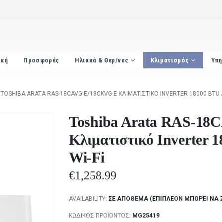
ική
Προσφορές
Ηλιακά & Θερ/νες
Κλιματισμός
Υπη
TOSHIBA ARATA RAS-18CAVG-E/18CKVG-E ΚΛΙΜΑΤΙΣΤΙΚΌ INVERTER 18000 BTU A
Toshiba Arata RAS-1
Κλιματιστικό Inverter
Wi-Fi
€
1,258.99
AVAILABILITY:
ΣΕ ΑΠΌΘΕΜΑ (ΕΠΙΠΛΈΟΝ ΜΠΟΡΕΊ ΝΑ 
ΚΩΔΙΚΌΣ ΠΡΟΪΌΝΤΟΣ:
MG25419