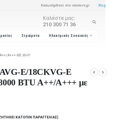
Καλωσήρθατε στο olastore.gr
Blog
Καλέστε μας:
210 300 71 36
ρεσίες
Στρώματα
Ηλεκτρικές Συσκευές
++/A+++ ΜΕ WI-FI
8CAVG-E/18CKVG-E
 18000 BTU A++/A+++ με
ΖΗΤΗΘΕΊ ΚΑΤΌΠΙΝ ΠΑΡΑΓΓΕΛΊΑΣ)