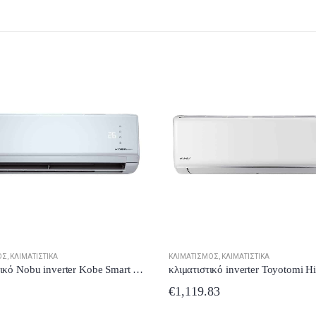
ΌΣ
,
ΚΛΙΜΑΤΙΣΤΙΚΆ
κλιματιστικό inverter Toyotomi Hiro HTN/HTG-21IV 21.000Btu/h A++/A++ + δώρο το ετήσιο service
83
ΚΛΙΜΑΤΙΣΜΌΣ
,
ΚΛΙΜΑΤΙΣΤΙΚΆ
Philco PAC-09E