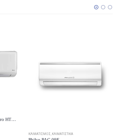
ΚΛΙΜΑΤΙΣ
€
301.9
ΚΛΙΜΑΤΙΣΜΌΣ
,
ΚΛΙΜΑΤΙΣΤΙΚΆ
Toyotomi Hiro inverter HTN/HTG-17IV 17.000Btu/h A++/A+++ + δώρο το ετήσιο service
€
1,415.53