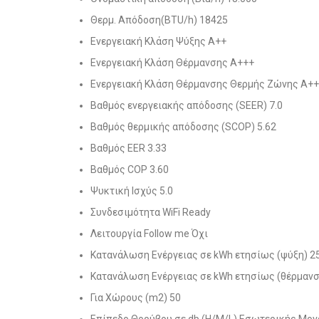
Θερμ. Απόδοση(BΤU/h) 18425
Ενεργειακή Κλάση Ψύξης A++
Ενεργειακή Κλάση Θέρμανσης A+++
Ενεργειακή Κλάση Θέρμανσης Θερμής Ζώνης A+
Βαθμός ενεργειακής απόδοσης (SEER) 7.0
Βαθμός θερμικής απόδοσης (SCOP) 5.62
Βαθμός EER 3.33
Βαθμός COP 3.60
Ψυκτική Ισχύς 5.0
Συνδεσιμότητα WiFi Ready
Λειτουργία Follow me Όχι
Κατανάλωση Ενέργειας σε kWh ετησίως (ψύξη) 2
Κατανάλωση Ενέργειας σε kWh ετησίως (θέρμανσ
Για Χώρους (m2) 50
Επίπεδο Θορύβου σε db (H/M/L) Εσωτερικής Μον