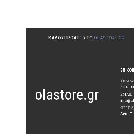
ΚΑΛΩΣΉΡΘΑΤΕ ΣΤΟ
OLASTORE.GR
ΕΠΙΚΟΙ
ΤΗΛΈΦ
210 300
olastore.gr
EMAIL:
info@ol
ΏΡΕΣ Λ
Δευ - Πα