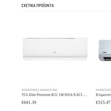
ΣΧΕΤΙΚΆ ΠΡΟΪΌΝΤΑ
ΚΛΙΜΑΤΙΣΜΌΣ
,
ΚΛΙΜΑΤΙΣΤΙΚΆ
ΚΛΙΜΑΤΙΣΜ
TCL Elite Premium R32 18CHSA/XACI Κλιματιστικό Τοίχου 18.000 btu/h (R32) έως 12 δόσεις
Κλιματιστικό Nobu inverter Kobe Smart NBO-12IDU/NBO-12ODU 12.000btu A++/A+++ Wifi Ready-Ιονιστή + δώρο το ετήσιο service
€
315.47
€
1,119.