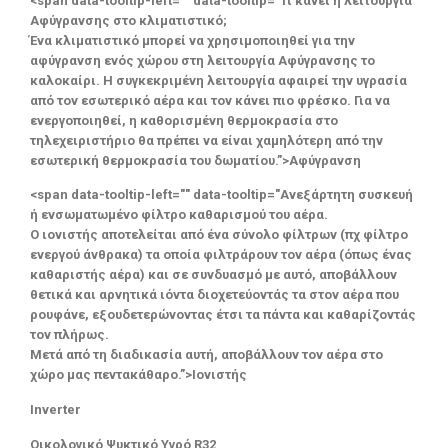
<span data-tooltip-left="" data-tooltip="Τι κάνει η λειτουργία
Αφύγρανσης στο κλιματιστικό;
Ένα κλιματιστικό μπορεί να χρησιμοποιηθεί για την
αφύγρανση ενός χώρου στη λειτουργία Αφύγρανσης το
καλοκαίρι. Η συγκεκριμένη λειτουργία αφαιρεί την υγρασία
από τον εσωτερικό αέρα και τον κάνει πιο φρέσκο. Για να
ενεργοποιηθεί, η καθορισμένη θερμοκρασία στο
τηλεχειριστήριο θα πρέπει να είναι χαμηλότερη από την
εσωτερική θερμοκρασία του δωματίου.”>Αφύγρανση
<span data-tooltip-left="" data-tooltip="Ανεξάρτητη συσκευή
ή ενσωματωμένο φίλτρο καθαρισμού του αέρα.
Ο ιονιστής αποτελείται από ένα σύνολο φίλτρων (πχ φίλτρο
ενεργού άνθρακα) τα οποία φιλτράρουν τον αέρα (όπως ένας
καθαριστής αέρα) και σε συνδυασμό με αυτό, αποβάλλουν
θετικά και αρνητικά ιόντα διοχετεύοντάς τα στον αέρα που
ρουφάνε, εξουδετερώνοντας έτσι τα πάντα και καθαρίζοντάς
τον πλήρως.
Μετά από τη διαδικασία αυτή, αποβάλλουν τον αέρα στο
χώρο μας πεντακάθαρο.”>Ιονιστής
Inverter
Οικολογικό Ψυκτικό Υγρό R32