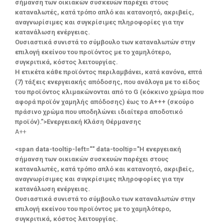
σήμανση των οικιακών συσκευών παρέχει στους
καταναλωτές, κατά τρόπο απλό και κατανοητό, ακριβείς,
αναγνωρίσιμες και συγκρίσιμες πληροφορίες για την
κατανάλωση ενέργειας.
Ουσιαστικά συνιστά το σύμβουλο των καταναλωτών στην
επιλογή εκείνου του προϊόντος με το χαμηλότερο,
συγκριτικά, κόστος λειτουργίας.
Η ετικέτα κάθε προϊόντος περιλαμβάνει, κατά κανόνα, επτά
(7) τάξεις ενεργειακής απόδοσης, που ανάλογα με το είδος
του προϊόντος κλιμακώνονται από το G (κόκκινο χρώμα που
αφορά προϊόν χαμηλής απόδοσης) έως το Α+++ (σκούρο
πράσινο χρώμα που υποδηλώνει ιδιαίτερα αποδοτικό
προϊόν).”>Ενεργειακή Κλάση Θέρμανσης
A++
<span data-tooltip-left="" data-tooltip="Η ενεργειακή
σήμανση των οικιακών συσκευών παρέχει στους
καταναλωτές, κατά τρόπο απλό και κατανοητό, ακριβείς,
αναγνωρίσιμες και συγκρίσιμες πληροφορίες για την
κατανάλωση ενέργειας.
Ουσιαστικά συνιστά το σύμβουλο των καταναλωτών στην
επιλογή εκείνου του προϊόντος με το χαμηλότερο,
συγκριτικά, κόστος λειτουργίας.