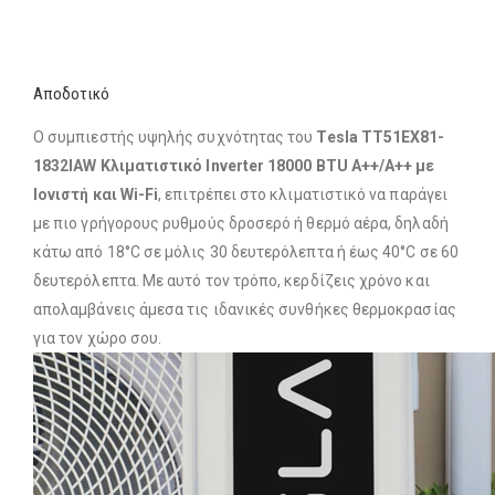
Αποδοτικό
Ο συμπιεστής υψηλής συχνότητας του
Tesla TT51EX81-
1832IAW Κλιματιστικό Inverter 18000 BTU A++/A++ με
Ιονιστή και Wi-Fi
, επιτρέπει στο κλιματιστικό να παράγει
με πιο γρήγορους ρυθμούς δροσερό ή θερμό αέρα, δηλαδή
κάτω από 18°C σε μόλις 30 δευτερόλεπτα ή έως 40°C σε 60
δευτερόλεπτα. Με αυτό τον τρόπο, κερδίζεις χρόνο και
απολαμβάνεις άμεσα τις ιδανικές συνθήκες θερμοκρασίας
για τον χώρο σου.