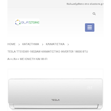
Καλωσήρθατε στο olastore.gr
HOME
ΚΑΤΆΣΤΗΜΑ
ΚΛΙΜΑΤΙΣΤΙΚΆ
TESLA TT51EX81-1832IAW ΚΛΙΜΑΤΙΣΤΙΚΌ INVERTER 18000 BTU
A++/A++ ΜΕ ΙΟΝΙΣΤΉ ΚΑΙ WI-FI