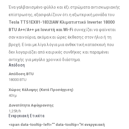
Ένα γαλβανισμένο φύλλο και έξι στρώματα αντισκωριακής
επίστρωσης, εξασφαλίζουν ότι η εξωτερική μονάδα του
Tesla TT51EX81-1832IAW Κλιματιστικό Inverter 18000
BTU A++/A++ με Ιονιστή και Wi-Fi
συνεχίζει να φαίνεται
σαν καινούρια, ακόμα και ώρες έκθεσης στον ήλιο ή τη
βροχή. Είναι με λίγα λόγια μια ανθεκτική κατασκευή που
δεν λογαριάζει από καιρικές συνθήκες και παραμένει
αντοχής για μεγάλο χρονικό διάστημα.
Απόδοση
Απόδοση BTU
18000 BTU
Χώρος Κάλυψης (Κατά Προσέγγιση)
40τμ
Δυνατότητα Αφύγρανσης
1,25lt/h
Ενεργειακή Ετικέτα
<span data-tooltip-left="" data-tooltip="Η ενεργειακή