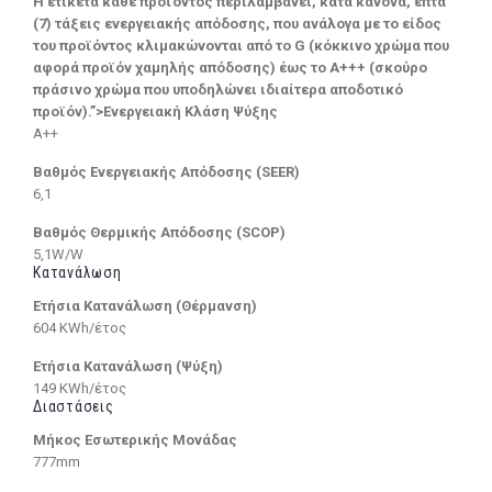
Η ετικέτα κάθε προϊόντος περιλαμβάνει, κατά κανόνα, επτά
(7) τάξεις ενεργειακής απόδοσης, που ανάλογα με το είδος
του προϊόντος κλιμακώνονται από το G (κόκκινο χρώμα που
αφορά προϊόν χαμηλής απόδοσης) έως το Α+++ (σκούρο
πράσινο χρώμα που υποδηλώνει ιδιαίτερα αποδοτικό
προϊόν).”>Ενεργειακή Κλάση Ψύξης
A++
Βαθμός Ενεργειακής Απόδοσης (SEER)
6,1
Βαθμός Θερμικής Απόδοσης (SCOP)
5,1W/W
Κατανάλωση
Ετήσια Κατανάλωση (Θέρμανση)
604 KWh/έτος
Ετήσια Κατανάλωση (Ψύξη)
149 KWh/έτος
Διαστάσεις
Μήκος Εσωτερικής Μονάδας
777mm