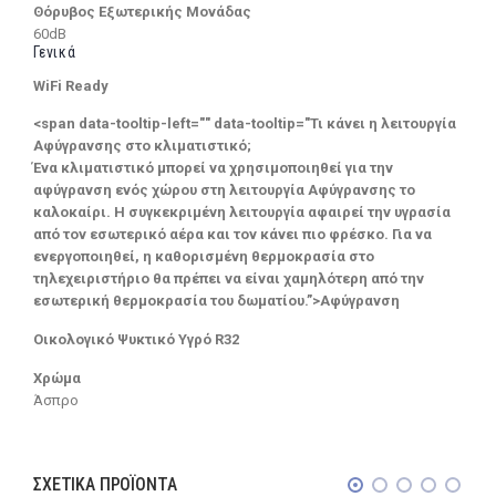
Θόρυβος Εξωτερικής Μονάδας
60dB
Γενικά
WiFi Ready
<span data-tooltip-left="" data-tooltip="Τι κάνει η λειτουργία
Αφύγρανσης στο κλιματιστικό;
Ένα κλιματιστικό μπορεί να χρησιμοποιηθεί για την
αφύγρανση ενός χώρου στη λειτουργία Αφύγρανσης το
καλοκαίρι. Η συγκεκριμένη λειτουργία αφαιρεί την υγρασία
από τον εσωτερικό αέρα και τον κάνει πιο φρέσκο. Για να
ενεργοποιηθεί, η καθορισμένη θερμοκρασία στο
τηλεχειριστήριο θα πρέπει να είναι χαμηλότερη από την
εσωτερική θερμοκρασία του δωματίου.”>Αφύγρανση
Οικολογικό Ψυκτικό Υγρό R32
Χρώμα
Άσπρο
ΣΧΕΤΙΚΆ ΠΡΟΪΌΝΤΑ