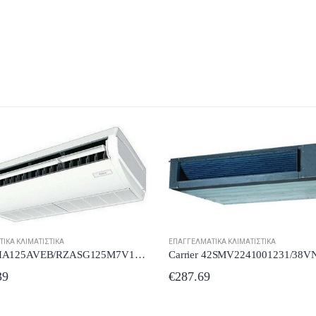
ΕΠΑΓΓΕΛΜΑΤΙΚΆ ΚΛΙΜΑΤΙΣΤΙΚΆ
ΙΚΆ ΚΛΙΜΑΤΙΣΤΙΚΆ
Carrier 42SMV2241001231/38VN2241123A Επαγγελματικό Κλιματιστικό Inverter Καναλάτο 24000 BTU
€
4,732.88