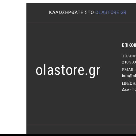
ΚΑΛΩΣΉΡΘΑΤΕ ΣΤΟ
OLASTORE.GR
ΕΠΙΚΟΙ
ΤΗΛΈΦ
210 300
olastore.gr
EMAIL:
info@ol
ΏΡΕΣ Λ
Δευ - Πα