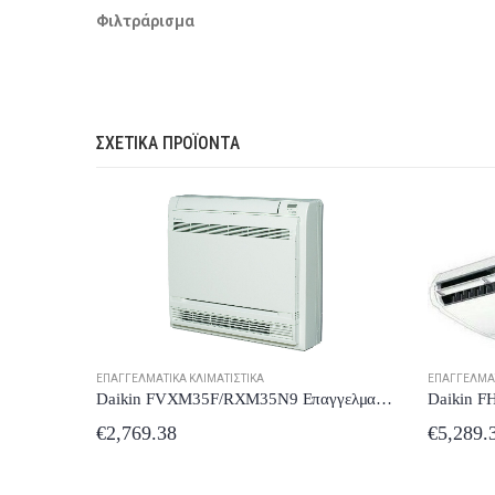
Φιλτράρισμα
ΣΧΕΤΙΚΆ ΠΡΟΪΌΝΤΑ
ΕΠΑΓΓΕΛΜΑΤΙΚΆ ΚΛΙΜΑΤΙΣΤΙΚΆ
ΕΠΑΓΓΕΛΜΑΤ
Daikin FHA125AVEB/RZASG125M7V1B Επαγγελματικό Κλιματιστικό Inverter Οροφής 44000 BTU με Ψυκτικό Υγρό R32
Daikin FVXM35F/RXM35Ν9 Επαγγελματικό Κλιματιστικό Inverter Δαπέδου με Ψυκτικό Υγρό R32
€
5,289.39
€
287.69