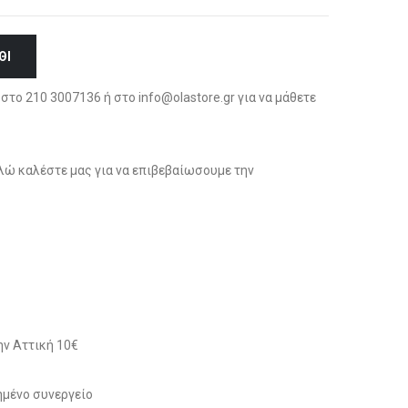
ΘΙ
στο 210 3007136 ή στο info@olastore.gr για να μάθετε
ώ καλέστε μας για να επιβεβαίωσουμε την
ν Αττική 10€
μένο συνεργείο