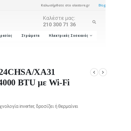
Καλωσήρθατε στο olastore.gr
Blog
Καλέστε μας:
210 300 71 36
ρεσίες
Στρώματα
Ηλεκτρικές Συσκευές
C-24CHSA/XA31
24000 BTU με Wi-Fi
ολογία inverter, δροσίζει ή θερμαίνει