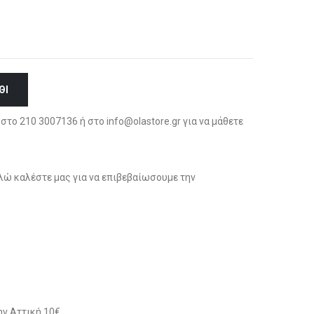
ΘΙ
στο 210 3007136 ή στο info@olastore.gr για να μάθετε
ώ καλέστε μας για να επιβεβαίωσουμε την
ν Αττική 10€