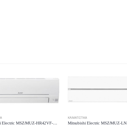
ΚΆ
ΚΛΙΜΑΤΙΣΤΙΚΆ
Mitsubishi Electric MSZ/MUZ-HR42VF-E2 Κλιματιστικό Inverter 14000 BTU A++/A+++ με Wi-Fi New Model 2024