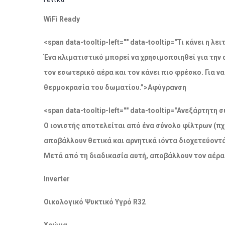
WiFi Ready
<span data-tooltip-left="" data-tooltip="Τι κάνει η 
Ένα κλιματιστικό μπορεί να χρησιμοποιηθεί για την
τον εσωτερικό αέρα και τον κάνει πιο φρέσκο. Για 
θερμοκρασία του δωματίου.”>Αφύγρανση
<span data-tooltip-left="" data-tooltip="Ανεξάρτητ
Ο ιονιστής αποτελείται από ένα σύνολο φίλτρων (πχ
αποβάλλουν θετικά και αρνητικά ιόντα διοχετεύοντ
Μετά από τη διαδικασία αυτή, αποβάλλουν τον αέρα
Inverter
Οικολογικό Ψυκτικό Υγρό R32