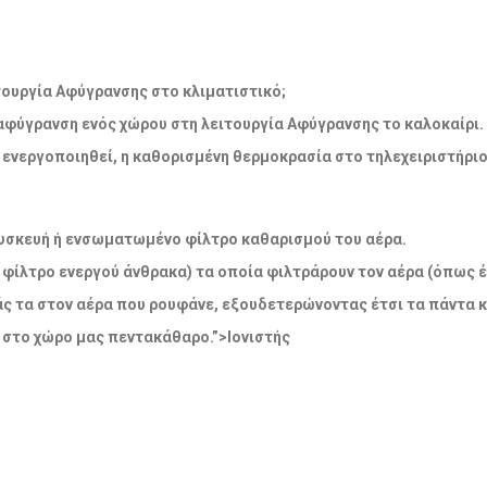
λειτουργία Αφύγρανσης στο κλιματιστικό;
 αφύγρανση ενός χώρου στη λειτουργία Αφύγρανσης το καλοκαίρι.
να ενεργοποιηθεί, η καθορισμένη θερμοκρασία στο τηλεχειριστήρι
η συσκευή ή ενσωματωμένο φίλτρο καθαρισμού του αέρα.
 φίλτρο ενεργού άνθρακα) τα οποία φιλτράρουν τον αέρα (όπως έ
άς τα στον αέρα που ρουφάνε, εξουδετερώνοντας έτσι τα πάντα 
 στο χώρο μας πεντακάθαρο.”>Ιονιστής