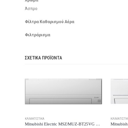
Χρώμα
Άσπρο
Φίλτρα Καθαρισμού Αέρα
Φιλτράρισμα
ΣΧΕΤΙΚΆ ΠΡΟΪΌΝΤΑ
ΚΛΙΜΑΤΙΣΤΙ
ΚΛΙΜΑΤΙΣΤΙΚΆ
Mitsubishi Electric MSZ/MUZ-EF50VG-S Κλιματιστικό Inverter 18000 BTU A++/A+ New Model 2024
Mitsubishi Electric MSZ/MUZ-BT25VG Κλιματιστικό Inverter 9000 BTU A++/A+++ με Wi-Fi New Model 2024