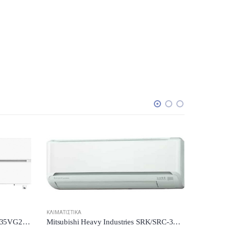
ΚΛΙΜΑΤΙΣΤΙ
ΚΛΙΜΑΤΙΣΤΙΚΆ
Mitsubishi Electric MSZ/MUZ-LN35VG2-W Κλιματιστικό Inverter 12000 BTU A+++/A+++ New Model 2024
Mitsubishi Heavy Industries SRK/SRC-35ZM-S Κλιματιστικό Inverter 12000 BTU A++/A+ New Model 2024