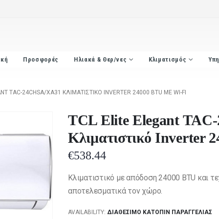
ική
Προσφορές
Ηλιακά & Θερ/νες
Κλιματισμός
Υπη
ANT TAC-24CHSA/XA31 ΚΛΙΜΑΤΙΣΤΙΚΌ INVERTER 24000 BTU ΜΕ WI-FI
TCL Elite Elegant TA
Κλιματιστικό Inverter 
€
538.44
Κλιματιστικό με απόδοση 24000 BTU και τεχν
αποτελεσματικά τον χώρο.
AVAILABILITY:
ΔΙΑΘΈΣΙΜΟ ΚΑΤΌΠΙΝ ΠΑΡΑΓΓΕΛΊΑΣ