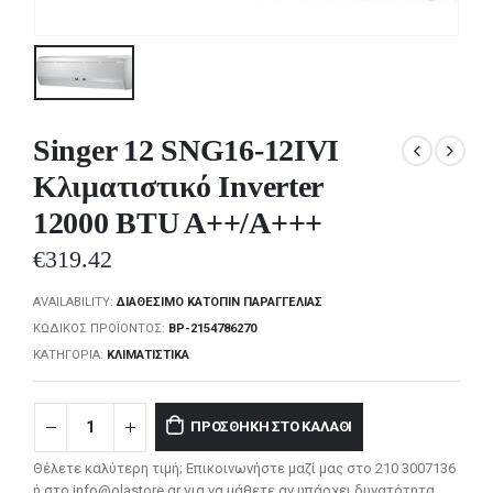
Singer 12 SNG16-12IVI
Κλιματιστικό Inverter
12000 BTU A++/A+++
€
319.42
AVAILABILITY:
ΔΙΑΘΈΣΙΜΟ ΚΑΤΌΠΙΝ ΠΑΡΑΓΓΕΛΊΑΣ
ΚΩΔΙΚΌΣ ΠΡΟΪΌΝΤΟΣ:
BP-2154786270
ΚΑΤΗΓΟΡΊΑ:
ΚΛΙΜΑΤΙΣΤΙΚΆ
ΠΡΟΣΘΉΚΗ ΣΤΟ ΚΑΛΆΘΙ
Θέλετε καλύτερη τιμή; Επικοινωνήστε μαζί μας στο 210 3007136
ή στο info@olastore.gr για να μάθετε αν υπάρχει δυνατότητα