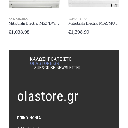
ΚΛΙΜΑΤΙΣΤΙΚΆ
ΚΛΙΜΑΤΙΣΤΙΚΆ
Mitsubishi Electric MSZ/DW35VF Κλιματιστικό Inverter 12000 BTU A++/A+++ New Model 2024
Mitsubishi Electric MSZ/MUZ-AP42VGK Κλιματιστικό Inverter 14000 BTU A++/A++ New Model 2024
€
1,038.98
€
1,398.99
ΚΑΛΩΣΉΡΘΑΤΕ ΣΤΟ
OLASTORE.GR
SUBSCRIBE NEWSLETTER
olastore.gr
ΕΠΙΚΟΙΝΩΝΊΑ
ΤΗΛΈΦΩΝΑ: