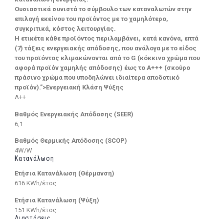
Ουσιαστικά συνιστά το σύμβουλο των καταναλωτών στην
επιλογή εκείνου του προϊόντος με το χαμηλότερο,
συγκριτικά, κόστος λειτουργίας.
Η ετικέτα κάθε προϊόντος περιλαμβάνει, κατά κανόνα, επτά
(7) τάξεις ενεργειακής απόδοσης, που ανάλογα με το είδος
του προϊόντος κλιμακώνονται από το G (κόκκινο χρώμα που
αφορά προϊόν χαμηλής απόδοσης) έως το Α+++ (σκούρο
πράσινο χρώμα που υποδηλώνει ιδιαίτερα αποδοτικό
προϊόν).”>Ενεργειακή Κλάση Ψύξης
A++
Βαθμός Ενεργειακής Απόδοσης (SEER)
6,1
Βαθμός Θερμικής Απόδοσης (SCOP)
4W/W
Κατανάλωση
Ετήσια Κατανάλωση (Θέρμανση)
616 KWh/έτος
Ετήσια Κατανάλωση (Ψύξη)
151 KWh/έτος
Διαστάσεις