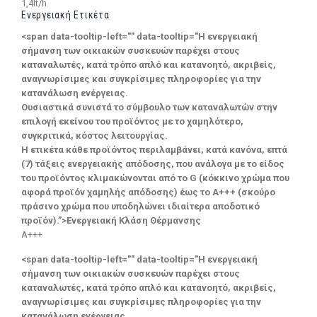
1,4lt/h
Ενεργειακή Ετικέτα
<span data-tooltip-left="" data-tooltip="Η ενεργειακή
σήμανση των οικιακών συσκευών παρέχει στους
καταναλωτές, κατά τρόπο απλό και κατανοητό, ακριβείς,
αναγνωρίσιμες και συγκρίσιμες πληροφορίες για την
κατανάλωση ενέργειας.
Ουσιαστικά συνιστά το σύμβουλο των καταναλωτών στην
επιλογή εκείνου του προϊόντος με το χαμηλότερο,
συγκριτικά, κόστος λειτουργίας.
Η ετικέτα κάθε προϊόντος περιλαμβάνει, κατά κανόνα, επτά
(7) τάξεις ενεργειακής απόδοσης, που ανάλογα με το είδος
του προϊόντος κλιμακώνονται από το G (κόκκινο χρώμα που
αφορά προϊόν χαμηλής απόδοσης) έως το Α+++ (σκούρο
πράσινο χρώμα που υποδηλώνει ιδιαίτερα αποδοτικό
προϊόν).”>Ενεργειακή Κλάση Θέρμανσης
A+++
<span data-tooltip-left="" data-tooltip="Η ενεργειακή
σήμανση των οικιακών συσκευών παρέχει στους
καταναλωτές, κατά τρόπο απλό και κατανοητό, ακριβείς,
αναγνωρίσιμες και συγκρίσιμες πληροφορίες για την
κατανάλωση ενέργειας.