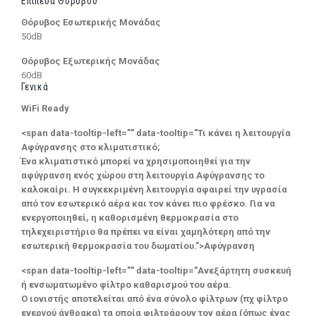
Επίπεδα Θορύβου
Θόρυβος Εσωτερικής Μονάδας
50dB
Θόρυβος Εξωτερικής Μονάδας
60dB
Γενικά
WiFi Ready
<span data-tooltip-left="" data-tooltip="Τι κάνει η λειτουργία
Αφύγρανσης στο κλιματιστικό;
Ένα κλιματιστικό μπορεί να χρησιμοποιηθεί για την
αφύγρανση ενός χώρου στη λειτουργία Αφύγρανσης το
καλοκαίρι. Η συγκεκριμένη λειτουργία αφαιρεί την υγρασία
από τον εσωτερικό αέρα και τον κάνει πιο φρέσκο. Για να
ενεργοποιηθεί, η καθορισμένη θερμοκρασία στο
τηλεχειριστήριο θα πρέπει να είναι χαμηλότερη από την
εσωτερική θερμοκρασία του δωματίου.”>Αφύγρανση
<span data-tooltip-left="" data-tooltip="Ανεξάρτητη συσκευή
ή ενσωματωμένο φίλτρο καθαρισμού του αέρα.
Ο ιονιστής αποτελείται από ένα σύνολο φίλτρων (πχ φίλτρο
ενεργού άνθρακα) τα οποία φιλτράρουν τον αέρα (όπως ένας