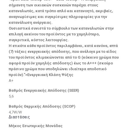
σήμανση των οικιακών συσκευών παρέχει στους
καταναλωτές, κατά τρόπο απλό και κατανοητό, ακριβείς,
αναγνωρίσιμες και συγκρίσιμες πληροφορίες για την
κατανάλωση ενέργειας.
Ουσιαστικά συνιστά το σύμβουλο των καταναλωτών στην
επιλογή εκείνου του προϊόντος με το χαμηλότερο,
συγκριτικά, κόστος λειτουργίας.
Η ετικέτα κάθε προϊόντος περιλαμβάνει, κατά κανόνα, επτά
(7) τάξεις ενεργειακής απόδοσης, που ανάλογα με το είδος
του προϊόντος κλιμακώνονται από το G (κόκκινο χρώμα που
αφορά προϊόν χαμηλής απόδοσης) έως το Α+++ (σκούρο
πράσινο χρώμα που υποδηλώνει ιδιαίτερα αποδοτικό
προϊόν).”>Ενεργειακή Κλάση Ψύξης
A+
Βαθμός Ενεργειακής Απόδοσης (SEER)
5,6
Βαθμός Θερμικής Απόδοσης (SCOP)
4,7W/W
Διαστάσεις
Μήκος Εσωτερικής Μονάδας