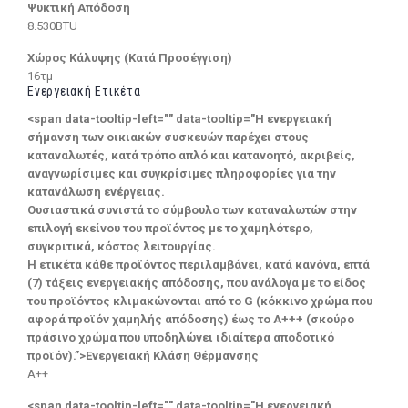
Ψυκτική Απόδοση
8.530BTU
Χώρος Κάλυψης (Κατά Προσέγγιση)
16τμ
Ενεργειακή Ετικέτα
<span data-tooltip-left="" data-tooltip="Η ενεργειακή
σήμανση των οικιακών συσκευών παρέχει στους
καταναλωτές, κατά τρόπο απλό και κατανοητό, ακριβείς,
αναγνωρίσιμες και συγκρίσιμες πληροφορίες για την
κατανάλωση ενέργειας.
Ουσιαστικά συνιστά το σύμβουλο των καταναλωτών στην
επιλογή εκείνου του προϊόντος με το χαμηλότερο,
συγκριτικά, κόστος λειτουργίας.
Η ετικέτα κάθε προϊόντος περιλαμβάνει, κατά κανόνα, επτά
(7) τάξεις ενεργειακής απόδοσης, που ανάλογα με το είδος
του προϊόντος κλιμακώνονται από το G (κόκκινο χρώμα που
αφορά προϊόν χαμηλής απόδοσης) έως το Α+++ (σκούρο
πράσινο χρώμα που υποδηλώνει ιδιαίτερα αποδοτικό
προϊόν).”>Ενεργειακή Κλάση Θέρμανσης
A++
<span data-tooltip-left="" data-tooltip="Η ενεργειακή