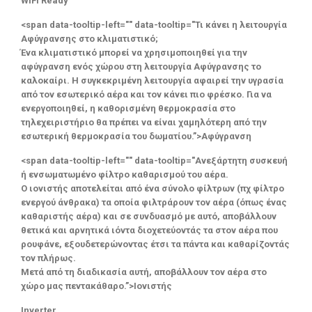
WiFi Ready
<span data-tooltip-left="" data-tooltip="Τι κάνει η λειτουργία
Αφύγρανσης στο κλιματιστικό;
Ένα κλιματιστικό μπορεί να χρησιμοποιηθεί για την
αφύγρανση ενός χώρου στη λειτουργία Αφύγρανσης το
καλοκαίρι. Η συγκεκριμένη λειτουργία αφαιρεί την υγρασία
από τον εσωτερικό αέρα και τον κάνει πιο φρέσκο. Για να
ενεργοποιηθεί, η καθορισμένη θερμοκρασία στο
τηλεχειριστήριο θα πρέπει να είναι χαμηλότερη από την
εσωτερική θερμοκρασία του δωματίου.”>Αφύγρανση
<span data-tooltip-left="" data-tooltip="Ανεξάρτητη συσκευή
ή ενσωματωμένο φίλτρο καθαρισμού του αέρα.
Ο ιονιστής αποτελείται από ένα σύνολο φίλτρων (πχ φίλτρο
ενεργού άνθρακα) τα οποία φιλτράρουν τον αέρα (όπως ένας
καθαριστής αέρα) και σε συνδυασμό με αυτό, αποβάλλουν
θετικά και αρνητικά ιόντα διοχετεύοντάς τα στον αέρα που
ρουφάνε, εξουδετερώνοντας έτσι τα πάντα και καθαρίζοντάς
τον πλήρως.
Μετά από τη διαδικασία αυτή, αποβάλλουν τον αέρα στο
χώρο μας πεντακάθαρο.”>Ιονιστής
Inverter