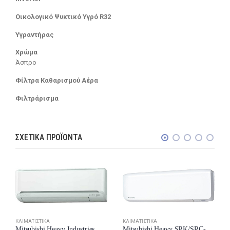
Οικολογικό Ψυκτικό Υγρό R32
Υγραντήρας
Χρώμα
Άσπρο
Φίλτρα Καθαρισμού Αέρα
Φιλτράρισμα
ΣΧΕΤΙΚΆ ΠΡΟΪΌΝΤΑ
ΚΛΙΜΑΤΙΣΤΙΚΆ
ΚΛΙΜΑΤΙΣΤΙΚΆ
Mitsubishi Heavy SRK/SRC-25ZS-WF Κλιματιστικό 9000 BTU New Model 2024
Mitsubishi Heavy Industries SRK/SRC-35ZM-S Κλιματιστικό Inverter 12000 BTU A++/A+ New Model 2024