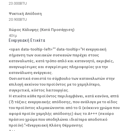
23.000BTU
Ψυκτική Απόδοση
20.900BTU
Χώρος Κάλυψης (Κατά Προσέγγιση)
40τμ
Ενεργειακή Ετικέτα
<span data-tooltip-left="" data-tooltip="Η ενεργειακή
σήμανση των οικιακών συσκευών παρέχει στους
καταναλωτές, κατά τρόπο απλό και κατανοητό, ακριβείς,
αναγνωρίσιμες και συγκρίσιμες πληροφορίες για την
κατανάλωση ενέργειας.
Ουσιαστικά συνιστά το σύμβουλο των καταναλωτών στην
επιλογή εκείνου του προϊόντος με το χαμηλότερο,
συγκριτικά, κόστος λειτουργίας.
Η ετικέτα κάθε προϊόντος περιλαμβάνει, κατά κανόνα, επτά
(7) τάξεις ενεργειακής απόδοσης, που ανάλογα με το είδος
του προϊόντος κλιμακώνονται από το G (κόκκινο χρώμα που
αφορά προϊόν χαμηλής απόδοσης) έως το Α+++ (σκούρο
πράσινο χρώμα που υποδηλώνει ιδιαίτερα αποδοτικό
προϊόν).”>Ενεργειακή Κλάση Θέρμανσης