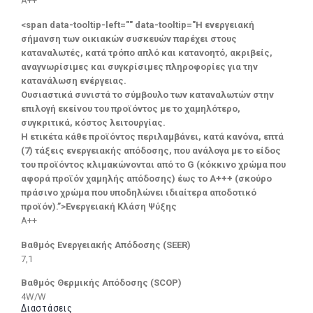
A++
<span data-tooltip-left="" data-tooltip="Η ενεργειακή
σήμανση των οικιακών συσκευών παρέχει στους
καταναλωτές, κατά τρόπο απλό και κατανοητό, ακριβείς,
αναγνωρίσιμες και συγκρίσιμες πληροφορίες για την
κατανάλωση ενέργειας.
Ουσιαστικά συνιστά το σύμβουλο των καταναλωτών στην
επιλογή εκείνου του προϊόντος με το χαμηλότερο,
συγκριτικά, κόστος λειτουργίας.
Η ετικέτα κάθε προϊόντος περιλαμβάνει, κατά κανόνα, επτά
(7) τάξεις ενεργειακής απόδοσης, που ανάλογα με το είδος
του προϊόντος κλιμακώνονται από το G (κόκκινο χρώμα που
αφορά προϊόν χαμηλής απόδοσης) έως το Α+++ (σκούρο
πράσινο χρώμα που υποδηλώνει ιδιαίτερα αποδοτικό
προϊόν).”>Ενεργειακή Κλάση Ψύξης
A++
Βαθμός Ενεργειακής Απόδοσης (SEER)
7,1
Βαθμός Θερμικής Απόδοσης (SCOP)
4W/W
Διαστάσεις