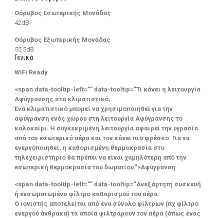
Θόρυβος Εσωτερικής Μονάδας
42dB
Θόρυβος Εξωτερικής Μονάδας
55,5dB
Γενικά
WiFi Ready
<span data-tooltip-left="" data-tooltip="Τι κάνει η λειτουργία
Αφύγρανσης στο κλιματιστικό;
Ένα κλιματιστικό μπορεί να χρησιμοποιηθεί για την
αφύγρανση ενός χώρου στη λειτουργία Αφύγρανσης το
καλοκαίρι. Η συγκεκριμένη λειτουργία αφαιρεί την υγρασία
από τον εσωτερικό αέρα και τον κάνει πιο φρέσκο. Για να
ενεργοποιηθεί, η καθορισμένη θερμοκρασία στο
τηλεχειριστήριο θα πρέπει να είναι χαμηλότερη από την
εσωτερική θερμοκρασία του δωματίου.”>Αφύγρανση
<span data-tooltip-left="" data-tooltip="Ανεξάρτητη συσκευή
ή ενσωματωμένο φίλτρο καθαρισμού του αέρα.
Ο ιονιστής αποτελείται από ένα σύνολο φίλτρων (πχ φίλτρο
ενεργού άνθρακα) τα οποία φιλτράρουν τον αέρα (όπως ένας