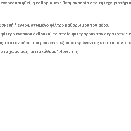
να ενεργοποιηθεί, η καθορισμένη θερμοκρασία στο τηλεχειριστήρι
η συσκευή ή ενσωματωμένο φίλτρο καθαρισμού του αέρα.
 φίλτρο ενεργού άνθρακα) τα οποία φιλτράρουν τον αέρα (όπως έ
άς τα στον αέρα που ρουφάνε, εξουδετερώνοντας έτσι τα πάντα 
 στο χώρο μας πεντακάθαρο.”>Ιονιστής