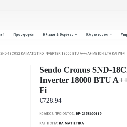
ική
Προσφορές
Ηλιακά & Θερ/νες
Κλιματισμός
Υπη
ND-18CRS2 ΚΛΙΜΑΤΙΣΤΙΚΌ INVERTER 18000 BTU A++/A+ ΜΕ ΙΟΝΙΣΤΉ ΚΑΙ WI-FI
Sendo Cronus SND-18C
Inverter 18000 BTU A++
Fi
€
728.94
ΚΩΔΙΚΌΣ ΠΡΟΪΌΝΤΟΣ:
BP-2158600119
ΚΑΤΗΓΟΡΊΑ:
ΚΛΙΜΑΤΙΣΤΙΚΆ