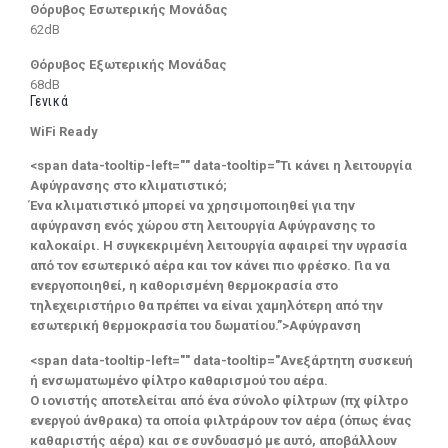
Θόρυβος Εσωτερικής Μονάδας
62dB
Θόρυβος Εξωτερικής Μονάδας
68dB
Γενικά
WiFi Ready
<span data-tooltip-left="" data-tooltip="Τι κάνει η λειτουργία
Αφύγρανσης στο κλιματιστικό;
Ένα κλιματιστικό μπορεί να χρησιμοποιηθεί για την
αφύγρανση ενός χώρου στη λειτουργία Αφύγρανσης το
καλοκαίρι. Η συγκεκριμένη λειτουργία αφαιρεί την υγρασία
από τον εσωτερικό αέρα και τον κάνει πιο φρέσκο. Για να
ενεργοποιηθεί, η καθορισμένη θερμοκρασία στο
τηλεχειριστήριο θα πρέπει να είναι χαμηλότερη από την
εσωτερική θερμοκρασία του δωματίου.”>Αφύγρανση
<span data-tooltip-left="" data-tooltip="Ανεξάρτητη συσκευή
ή ενσωματωμένο φίλτρο καθαρισμού του αέρα.
Ο ιονιστής αποτελείται από ένα σύνολο φίλτρων (πχ φίλτρο
ενεργού άνθρακα) τα οποία φιλτράρουν τον αέρα (όπως ένας
καθαριστής αέρα) και σε συνδυασμό με αυτό, αποβάλλουν