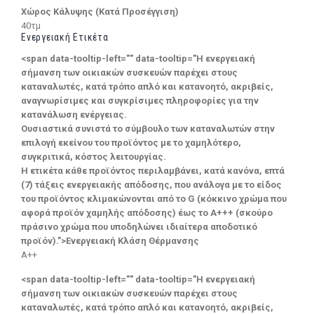
Χώρος Κάλυψης (Κατά Προσέγγιση)
40τμ
Ενεργειακή Ετικέτα
<span data-tooltip-left="" data-tooltip="Η ενεργειακή
σήμανση των οικιακών συσκευών παρέχει στους
καταναλωτές, κατά τρόπο απλό και κατανοητό, ακριβείς,
αναγνωρίσιμες και συγκρίσιμες πληροφορίες για την
κατανάλωση ενέργειας.
Ουσιαστικά συνιστά το σύμβουλο των καταναλωτών στην
επιλογή εκείνου του προϊόντος με το χαμηλότερο,
συγκριτικά, κόστος λειτουργίας.
Η ετικέτα κάθε προϊόντος περιλαμβάνει, κατά κανόνα, επτά
(7) τάξεις ενεργειακής απόδοσης, που ανάλογα με το είδος
του προϊόντος κλιμακώνονται από το G (κόκκινο χρώμα που
αφορά προϊόν χαμηλής απόδοσης) έως το Α+++ (σκούρο
πράσινο χρώμα που υποδηλώνει ιδιαίτερα αποδοτικό
προϊόν).”>Ενεργειακή Κλάση Θέρμανσης
A++
<span data-tooltip-left="" data-tooltip="Η ενεργειακή
σήμανση των οικιακών συσκευών παρέχει στους
καταναλωτές, κατά τρόπο απλό και κατανοητό, ακριβείς,