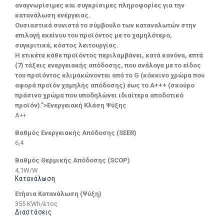
αναγνωρίσιμες και συγκρίσιμες πληροφορίες για την
κατανάλωση ενέργειας.
Ουσιαστικά συνιστά το σύμβουλο των καταναλωτών στην
επιλογή εκείνου του προϊόντος με το χαμηλότερο,
συγκριτικά, κόστος λειτουργίας.
Η ετικέτα κάθε προϊόντος περιλαμβάνει, κατά κανόνα, επτά
(7) τάξεις ενεργειακής απόδοσης, που ανάλογα με το είδος
του προϊόντος κλιμακώνονται από το G (κόκκινο χρώμα που
αφορά προϊόν χαμηλής απόδοσης) έως το Α+++ (σκούρο
πράσινο χρώμα που υποδηλώνει ιδιαίτερα αποδοτικό
προϊόν).”>Ενεργειακή Κλάση Ψύξης
A++
Βαθμός Ενεργειακής Απόδοσης (SEER)
6,4
Βαθμός Θερμικής Απόδοσης (SCOP)
4,1W/W
Κατανάλωση
Ετήσια Κατανάλωση (Ψύξη)
355 KWh/έτος
Διαστάσεις