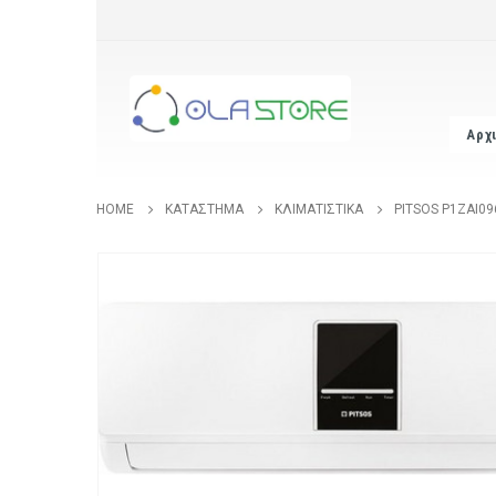
Αρχ
HOME
ΚΑΤΆΣΤΗΜΑ
ΚΛΙΜΑΤΙΣΤΙΚΆ
PITSOS P1ZAI09