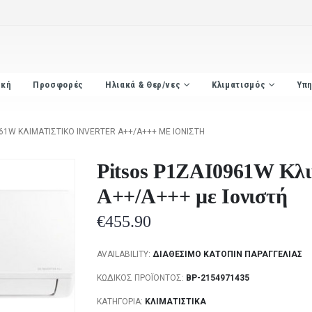
ική
Προσφορές
Ηλιακά & Θερ/νες
Κλιματισμός
Υπη
61W ΚΛΙΜΑΤΙΣΤΙΚΌ INVERTER A++/A+++ ΜΕ ΙΟΝΙΣΤΉ
Pitsos P1ZAI0961W Κλιμ
A++/A+++ με Ιονιστή
€
455.90
AVAILABILITY:
ΔΙΑΘΈΣΙΜΟ ΚΑΤΌΠΙΝ ΠΑΡΑΓΓΕΛΊΑΣ
ΚΩΔΙΚΌΣ ΠΡΟΪΌΝΤΟΣ:
BP-2154971435
ΚΑΤΗΓΟΡΊΑ:
ΚΛΙΜΑΤΙΣΤΙΚΆ