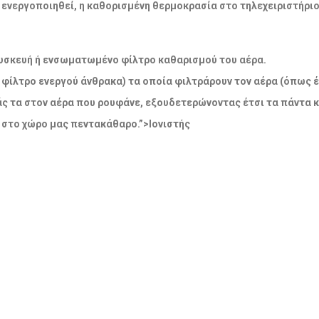
να ενεργοποιηθεί, η καθορισμένη θερμοκρασία στο τηλεχειριστήρι
η συσκευή ή ενσωματωμένο φίλτρο καθαρισμού του αέρα.
 φίλτρο ενεργού άνθρακα) τα οποία φιλτράρουν τον αέρα (όπως έ
άς τα στον αέρα που ρουφάνε, εξουδετερώνοντας έτσι τα πάντα 
 στο χώρο μας πεντακάθαρο.”>Ιονιστής