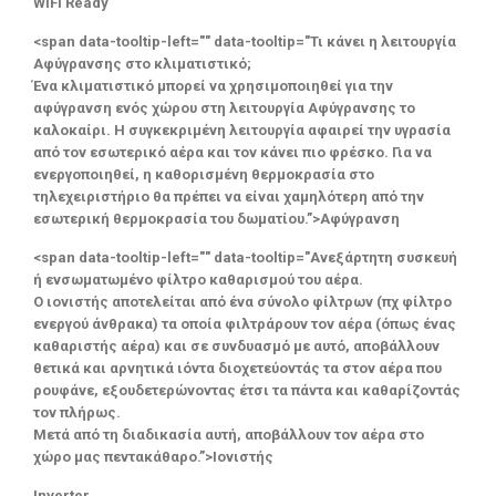
WiFi Ready
<span data-tooltip-left="" data-tooltip="Τι κάνει η λειτουργία
Αφύγρανσης στο κλιματιστικό;
Ένα κλιματιστικό μπορεί να χρησιμοποιηθεί για την
αφύγρανση ενός χώρου στη λειτουργία Αφύγρανσης το
καλοκαίρι. Η συγκεκριμένη λειτουργία αφαιρεί την υγρασία
από τον εσωτερικό αέρα και τον κάνει πιο φρέσκο. Για να
ενεργοποιηθεί, η καθορισμένη θερμοκρασία στο
τηλεχειριστήριο θα πρέπει να είναι χαμηλότερη από την
εσωτερική θερμοκρασία του δωματίου.”>Αφύγρανση
<span data-tooltip-left="" data-tooltip="Ανεξάρτητη συσκευή
ή ενσωματωμένο φίλτρο καθαρισμού του αέρα.
Ο ιονιστής αποτελείται από ένα σύνολο φίλτρων (πχ φίλτρο
ενεργού άνθρακα) τα οποία φιλτράρουν τον αέρα (όπως ένας
καθαριστής αέρα) και σε συνδυασμό με αυτό, αποβάλλουν
θετικά και αρνητικά ιόντα διοχετεύοντάς τα στον αέρα που
ρουφάνε, εξουδετερώνοντας έτσι τα πάντα και καθαρίζοντάς
τον πλήρως.
Μετά από τη διαδικασία αυτή, αποβάλλουν τον αέρα στο
χώρο μας πεντακάθαρο.”>Ιονιστής
Inverter