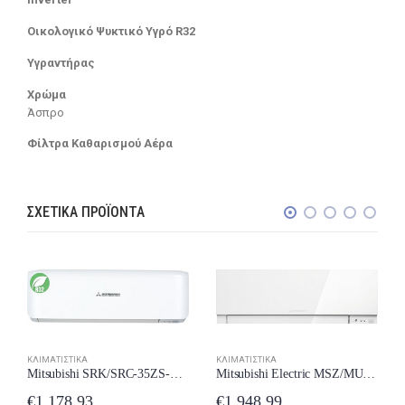
Οικολογικό Ψυκτικό Υγρό R32
Υγραντήρας
Χρώμα
Άσπρο
Φίλτρα Καθαρισμού Αέρα
ΣΧΕΤΙΚΆ ΠΡΟΪΌΝΤΑ
ΚΛΙΜΑΤΙΣΤΙΚΆ
ΚΛΙΜΑΤΙΣΤΙΚΆ
Mitsubishi SRK/SRC-35ZS-WF Κλιματιστικό Inverter 12000 BTU A++/A++ με Wi-Fi New Model 2024
Mitsubishi Electric MSZ/MUZ-EF50VG-W Κλιματιστικό Inverter 18000 BTU A++/A+++ New Model 2024
€
1,178.93
€
1,948.99