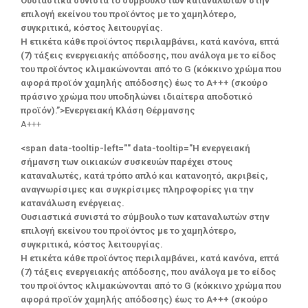
Ουσιαστικά συνιστά το σύμβουλο των καταναλωτών στην
επιλογή εκείνου του προϊόντος με το χαμηλότερο,
συγκριτικά, κόστος λειτουργίας.
Η ετικέτα κάθε προϊόντος περιλαμβάνει, κατά κανόνα, επτά
(7) τάξεις ενεργειακής απόδοσης, που ανάλογα με το είδος
του προϊόντος κλιμακώνονται από το G (κόκκινο χρώμα που
αφορά προϊόν χαμηλής απόδοσης) έως το Α+++ (σκούρο
πράσινο χρώμα που υποδηλώνει ιδιαίτερα αποδοτικό
προϊόν).”>Ενεργειακή Κλάση Θέρμανσης
A+++
<span data-tooltip-left="" data-tooltip="Η ενεργειακή
σήμανση των οικιακών συσκευών παρέχει στους
καταναλωτές, κατά τρόπο απλό και κατανοητό, ακριβείς,
αναγνωρίσιμες και συγκρίσιμες πληροφορίες για την
κατανάλωση ενέργειας.
Ουσιαστικά συνιστά το σύμβουλο των καταναλωτών στην
επιλογή εκείνου του προϊόντος με το χαμηλότερο,
συγκριτικά, κόστος λειτουργίας.
Η ετικέτα κάθε προϊόντος περιλαμβάνει, κατά κανόνα, επτά
(7) τάξεις ενεργειακής απόδοσης, που ανάλογα με το είδος
του προϊόντος κλιμακώνονται από το G (κόκκινο χρώμα που
αφορά προϊόν χαμηλής απόδοσης) έως το Α+++ (σκούρο