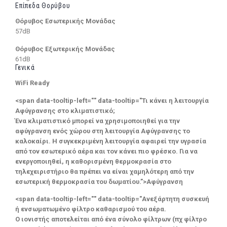
Επίπεδα Θορύβου
Θόρυβος Εσωτερικής Μονάδας
57dB
Θόρυβος Εξωτερικής Μονάδας
61dB
Γενικά
WiFi Ready
<span data-tooltip-left="" data-tooltip="Τι κάνει η λειτουργία
Αφύγρανσης στο κλιματιστικό;
Ένα κλιματιστικό μπορεί να χρησιμοποιηθεί για την
αφύγρανση ενός χώρου στη λειτουργία Αφύγρανσης το
καλοκαίρι. Η συγκεκριμένη λειτουργία αφαιρεί την υγρασία
από τον εσωτερικό αέρα και τον κάνει πιο φρέσκο. Για να
ενεργοποιηθεί, η καθορισμένη θερμοκρασία στο
τηλεχειριστήριο θα πρέπει να είναι χαμηλότερη από την
εσωτερική θερμοκρασία του δωματίου.”>Αφύγρανση
<span data-tooltip-left="" data-tooltip="Ανεξάρτητη συσκευή
ή ενσωματωμένο φίλτρο καθαρισμού του αέρα.
Ο ιονιστής αποτελείται από ένα σύνολο φίλτρων (πχ φίλτρο