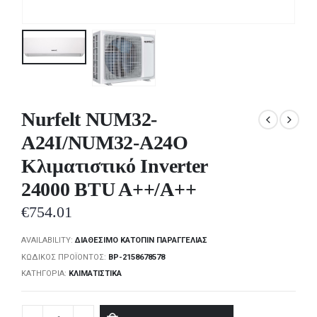
Nurfelt NUM32-
A24I/NUM32-A24O
Κλιματιστικό Inverter
24000 BTU A++/A++
€
754.01
AVAILABILITY:
ΔΙΑΘΈΣΙΜΟ ΚΑΤΌΠΙΝ ΠΑΡΑΓΓΕΛΊΑΣ
ΚΩΔΙΚΌΣ ΠΡΟΪΌΝΤΟΣ:
BP-2158678578
ΚΑΤΗΓΟΡΊΑ:
ΚΛΙΜΑΤΙΣΤΙΚΆ