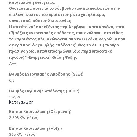
κατανάλωση ενέργειας.
Ουσιαστικά συνιστά το σύμβουλο των καταναλωτών στην
επιλογή εκείνου του προϊόντος με το χαμηλότερο,
συγκριτικά, κόστος λειτουργίας.
Η ετικέτα κάθε προϊόντος περιλαμβάνει, κατά κανόνα, επτά
(7) τάξεις ενεργειακής απόδοσης, που ανάλογα με το είδος
του προϊόντος κλιμακώνονται από το G (κόκκινο χρώμα που
αφορά προϊόν χαμηλής απόδοσης) έως το Α+++ (σκούρο
πράσινο χρώμα που υποδηλώνει ιδιαίτερα αποδοτικό
προϊόν).”>Ενεργειακή Κλάση Ψύξης
A++
Βαθμός Ενεργειακής Απόδοσης (SEER)
6,8
Βαθμός Θερμικής Απόδοσης (SCOP)
5W/W
Κατανάλωση
Ετήσια Κατανάλωση (Θέρμανση)
2.298 KWh/έτος
Ετήσια Κατανάλωση (Ψύξη)
365 KWh/έτος