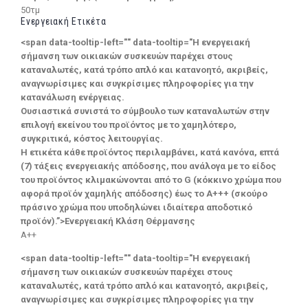
50τμ
Ενεργειακή Ετικέτα
<span data-tooltip-left="" data-tooltip="Η ενεργειακή
σήμανση των οικιακών συσκευών παρέχει στους
καταναλωτές, κατά τρόπο απλό και κατανοητό, ακριβείς,
αναγνωρίσιμες και συγκρίσιμες πληροφορίες για την
κατανάλωση ενέργειας.
Ουσιαστικά συνιστά το σύμβουλο των καταναλωτών στην
επιλογή εκείνου του προϊόντος με το χαμηλότερο,
συγκριτικά, κόστος λειτουργίας.
Η ετικέτα κάθε προϊόντος περιλαμβάνει, κατά κανόνα, επτά
(7) τάξεις ενεργειακής απόδοσης, που ανάλογα με το είδος
του προϊόντος κλιμακώνονται από το G (κόκκινο χρώμα που
αφορά προϊόν χαμηλής απόδοσης) έως το Α+++ (σκούρο
πράσινο χρώμα που υποδηλώνει ιδιαίτερα αποδοτικό
προϊόν).”>Ενεργειακή Κλάση Θέρμανσης
A++
<span data-tooltip-left="" data-tooltip="Η ενεργειακή
σήμανση των οικιακών συσκευών παρέχει στους
καταναλωτές, κατά τρόπο απλό και κατανοητό, ακριβείς,
αναγνωρίσιμες και συγκρίσιμες πληροφορίες για την