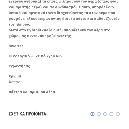
ενεργού άνθρακα) τα οποία φιλτράρουν τον αέρα (όπως ένας
καθαριστής αέρα) και σε συνδυασμό με αυτό, αποβάλλουν
θετικά και αρνητικά ιόντα διοχετεύοντάς τα στον αέρα που
ρουφάνε, εξουδετερώνοντας έτσι τα πάντα και καθαρίζοντάς
τον πλήρως.
Μετά από τη διαδικασία αυτή, αποβάλλουν τον αέρα στο
χώρο μας πεντακάθαρο.”>Ιονιστής
Inverter
Οικολογικό Ψυκτικό Υγρό R32
Υγραντήρας
Χρώμα
Άσπρο
Φίλτρα Καθαρισμού Αέρα
ΣΧΕΤΙΚΆ ΠΡΟΪΌΝΤΑ