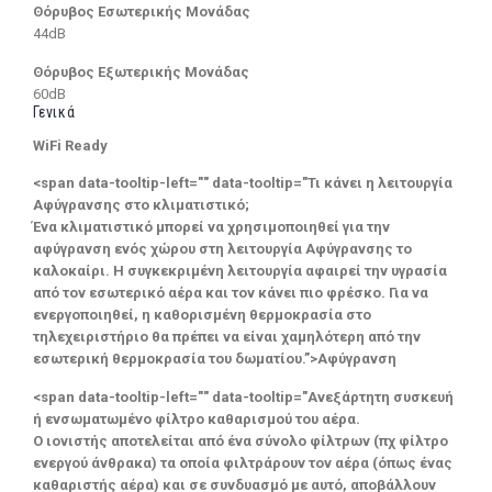
Θόρυβος Εσωτερικής Μονάδας
44dB
Θόρυβος Εξωτερικής Μονάδας
60dB
Γενικά
WiFi Ready
<span data-tooltip-left="" data-tooltip="Τι κάνει η λειτουργία
Αφύγρανσης στο κλιματιστικό;
Ένα κλιματιστικό μπορεί να χρησιμοποιηθεί για την
αφύγρανση ενός χώρου στη λειτουργία Αφύγρανσης το
καλοκαίρι. Η συγκεκριμένη λειτουργία αφαιρεί την υγρασία
από τον εσωτερικό αέρα και τον κάνει πιο φρέσκο. Για να
ενεργοποιηθεί, η καθορισμένη θερμοκρασία στο
τηλεχειριστήριο θα πρέπει να είναι χαμηλότερη από την
εσωτερική θερμοκρασία του δωματίου.”>Αφύγρανση
<span data-tooltip-left="" data-tooltip="Ανεξάρτητη συσκευή
ή ενσωματωμένο φίλτρο καθαρισμού του αέρα.
Ο ιονιστής αποτελείται από ένα σύνολο φίλτρων (πχ φίλτρο
ενεργού άνθρακα) τα οποία φιλτράρουν τον αέρα (όπως ένας
καθαριστής αέρα) και σε συνδυασμό με αυτό, αποβάλλουν