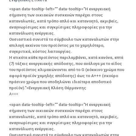
<span data-tooltip-left="" data-tooltip="Η ενεργειακή
σήμανση των οικιακών συσκευών παρέχει στους
καταναλωτές, κατά τρόπο απλό και κατανοητό, ακριβείς,
αναγνωρίσιμες και συγκρίσιμες πληροφορίες για την
κατανάλωση ενέργειας.
Ουσιαστικά συνιστά το σύμβουλο των καταναλωτών στην
επιλογή εκείνου του προϊόντος με το χαμηλότερο,
συγκριτικά, κόστος λειτουργίας.
Η ετικέτα κάθε προϊόντος περιλαμβάνει, κατά κανόνα, επτά
(7) τάξεις ενεργειακής απόδοσης, που ανάλογα με το είδος
του προϊόντος κλιμακώνονται από το G (κόκκινο χρώμα που
αφορά προϊόν χαμηλής απόδοσης) έως το Α+++ (σκούρο
πράσινο χρώμα που υποδηλώνει ιδιαίτερα αποδοτικό
προϊόν).”>Ενεργειακή Κλάση Θέρμανσης
A+++
<span data-tooltip-left="" data-tooltip="Η ενεργειακή
σήμανση των οικιακών συσκευών παρέχει στους
καταναλωτές, κατά τρόπο απλό και κατανοητό, ακριβείς,
αναγνωρίσιμες και συγκρίσιμες πληροφορίες για την
κατανάλωση ενέργειας.
Ουσιαστικά συνιστά το σύμβουλο των καταναλωτών στην