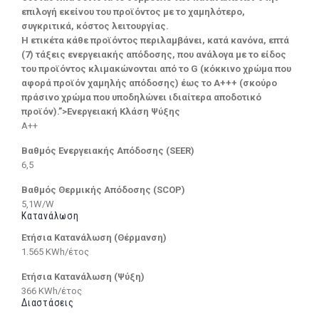
επιλογή εκείνου του προϊόντος με το χαμηλότερο,
συγκριτικά, κόστος λειτουργίας.
Η ετικέτα κάθε προϊόντος περιλαμβάνει, κατά κανόνα, επτά
(7) τάξεις ενεργειακής απόδοσης, που ανάλογα με το είδος
του προϊόντος κλιμακώνονται από το G (κόκκινο χρώμα που
αφορά προϊόν χαμηλής απόδοσης) έως το Α+++ (σκούρο
πράσινο χρώμα που υποδηλώνει ιδιαίτερα αποδοτικό
προϊόν).”>Ενεργειακή Κλάση Ψύξης
A++
Βαθμός Ενεργειακής Απόδοσης (SEER)
6,5
Βαθμός Θερμικής Απόδοσης (SCOP)
5,1W/W
Κατανάλωση
Ετήσια Κατανάλωση (Θέρμανση)
1.565 KWh/έτος
Ετήσια Κατανάλωση (Ψύξη)
366 KWh/έτος
Διαστάσεις