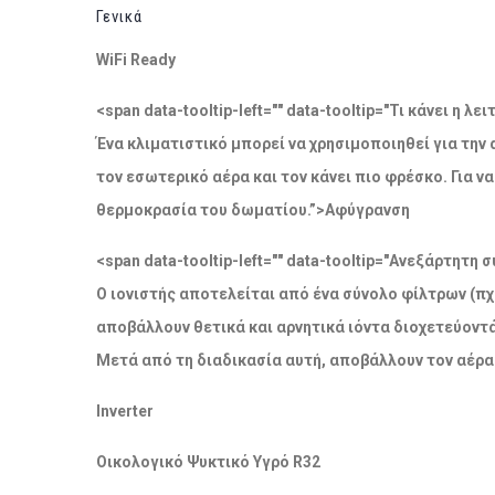
Γενικά
WiFi Ready
<span data-tooltip-left="" data-tooltip="Τι κάνει η 
Ένα κλιματιστικό μπορεί να χρησιμοποιηθεί για την
τον εσωτερικό αέρα και τον κάνει πιο φρέσκο. Για 
θερμοκρασία του δωματίου.”>Αφύγρανση
<span data-tooltip-left="" data-tooltip="Ανεξάρτητ
Ο ιονιστής αποτελείται από ένα σύνολο φίλτρων (πχ
αποβάλλουν θετικά και αρνητικά ιόντα διοχετεύοντ
Μετά από τη διαδικασία αυτή, αποβάλλουν τον αέρα
Inverter
Οικολογικό Ψυκτικό Υγρό R32