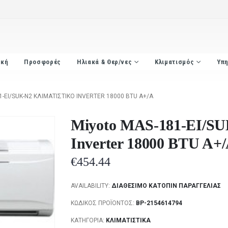
ική
Προσφορές
Ηλιακά & Θερ/νες
Κλιματισμός
Υπη
-EI/SUK-N2 ΚΛΙΜΑΤΙΣΤΙΚΌ INVERTER 18000 BTU A+/A
Miyoto MAS-181-EI/SU
Inverter 18000 BTU A+
€
454.44
AVAILABILITY:
ΔΙΑΘΈΣΙΜΟ ΚΑΤΌΠΙΝ ΠΑΡΑΓΓΕΛΊΑΣ
ΚΩΔΙΚΌΣ ΠΡΟΪΌΝΤΟΣ:
BP-2154614794
ΚΑΤΗΓΟΡΊΑ:
ΚΛΙΜΑΤΙΣΤΙΚΆ