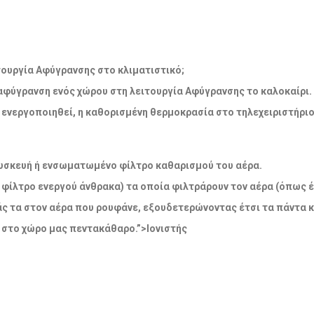
λειτουργία Αφύγρανσης στο κλιματιστικό;
 αφύγρανση ενός χώρου στη λειτουργία Αφύγρανσης το καλοκαίρι.
να ενεργοποιηθεί, η καθορισμένη θερμοκρασία στο τηλεχειριστήρι
η συσκευή ή ενσωματωμένο φίλτρο καθαρισμού του αέρα.
 φίλτρο ενεργού άνθρακα) τα οποία φιλτράρουν τον αέρα (όπως έ
άς τα στον αέρα που ρουφάνε, εξουδετερώνοντας έτσι τα πάντα 
 στο χώρο μας πεντακάθαρο.”>Ιονιστής