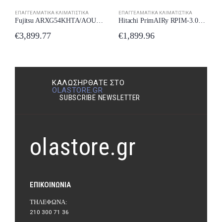
ΕΠΑΓΓΕΛΜΑΤΙΚΆ ΚΛΙΜΑΤΙΣΤΙΚΆ
ΕΠΑΓΓΕΛΜΑΤΙΚΆ ΚΛΙΜΑΤΙΣΤΙΚΆ
Fujitsu ARXG54KHTA/AOUG54KBTB Επαγγελματικό Κλιματιστικό Inverter Καναλάτο 45000 BTU με Ψυκτικό Υγρό R32
Hitachi PrimAIRy RPIM-3.0UNE1NH/RAS-3.0UNESNH1 Επαγγελματικό Κλιματιστικό Inverter Καναλάτο 27000 BTU
€
3,899.77
€
1,899.96
ΚΑΛΩΣΉΡΘΑΤΕ ΣΤΟ
OLASTORE.GR
SUBSCRIBE NEWSLETTER
olastore.gr
ΕΠΙΚΟΙΝΩΝΊΑ
ΤΗΛΈΦΩΝΑ:
210 300 71 36