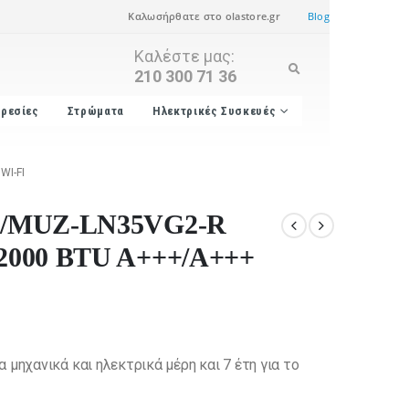
Καλωσήρθατε στο olastore.gr
Blog
Καλέστε μας:
210 300 71 36
ρεσίες
Στρώματα
Ηλεκτρικές Συσκευές
WI-FI
MSZ/MUZ-LN35VG2-R
 12000 BTU A+++/A+++
 μηχανικά και ηλεκτρικά μέρη και 7 έτη για το