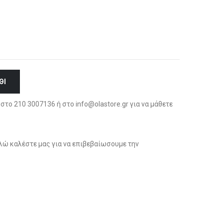
ΘΙ
στο 210 3007136 ή στο info@olastore.gr για να μάθετε
ώ καλέστε μας για να επιβεβαίωσουμε την