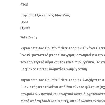
43dB
Θόρυβος Εξωτερικής Μονάδας
50dB
Γενικά
WiFi Ready
<span data-tooltip-left="" data-tooltip="Τι κάνει η 
Ένα κλιματιστικό μπορεί να χρησιμοποιηθεί για την
τον εσωτερικό αέρα και τον κάνει πιο φρέσκο. Για 
θερμοκρασία του δωματίου.”>Αφύγρανση
<span data-tooltip-left="" data-tooltip="Ανεξάρτητ
Ο ιονιστής αποτελείται από ένα σύνολο φίλτρων (πχ
αποβάλλουν θετικά και αρνητικά ιόντα διοχετεύοντ
Μετά από τη διαδικασία αυτή, αποβάλλουν τον αέρα