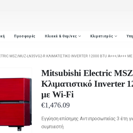
ική
Προσφορές
Ηλιακά & Θερ/νες
Κλιματισμός
Υπη
CTRIC MSZ/MUZ-LN35VG2-R ΚΛΙΜΑΤΙΣΤΙΚΌ INVERTER 12000 BTU A+++/A+++ ΜΕ 
Mitsubishi Electric 
Κλιματιστικό Inverter
με Wi-Fi
€
1,476.09
Eγγύηση επίσημης Αντιπροσωπείας 3 έτη για
συμπιεστή