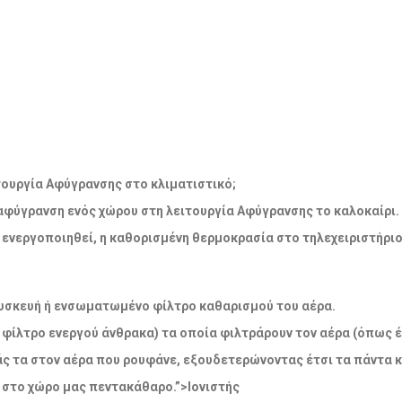
λειτουργία Αφύγρανσης στο κλιματιστικό;
 αφύγρανση ενός χώρου στη λειτουργία Αφύγρανσης το καλοκαίρι.
να ενεργοποιηθεί, η καθορισμένη θερμοκρασία στο τηλεχειριστήρι
η συσκευή ή ενσωματωμένο φίλτρο καθαρισμού του αέρα.
 φίλτρο ενεργού άνθρακα) τα οποία φιλτράρουν τον αέρα (όπως έ
άς τα στον αέρα που ρουφάνε, εξουδετερώνοντας έτσι τα πάντα 
 στο χώρο μας πεντακάθαρο.”>Ιονιστής