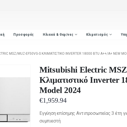
ική
Προσφορές
Ηλιακά & Θερ/νες
Κλιματισμός
Υπη
CTRIC MSZ/MUZ-EF50VG-S ΚΛΙΜΑΤΙΣΤΙΚΌ INVERTER 18000 BTU A++/A+ NEW MO
Mitsubishi Electric 
Κλιματιστικό Inverter
Model 2024
€
1,959.94
Eγγύηση επίσημης Αντιπροσωπείας 3 έτη για
συμπιεστή