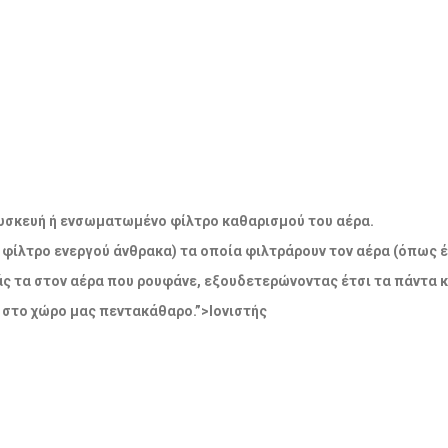
η συσκευή ή ενσωματωμένο φίλτρο καθαρισμού του αέρα.
 φίλτρο ενεργού άνθρακα) τα οποία φιλτράρουν τον αέρα (όπως έ
άς τα στον αέρα που ρουφάνε, εξουδετερώνοντας έτσι τα πάντα 
 στο χώρο μας πεντακάθαρο.”>Ιονιστής