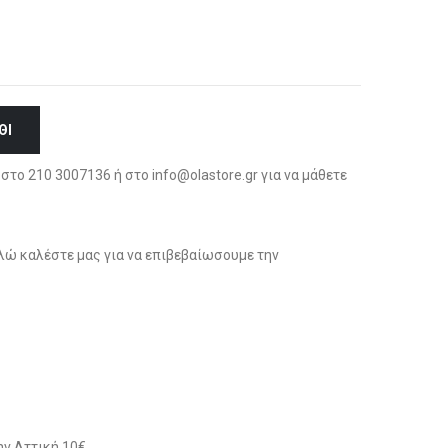
ΘΙ
στο 210 3007136 ή στο info@olastore.gr για να μάθετε
ώ καλέστε μας για να επιβεβαίωσουμε την
ν Αττική 10€