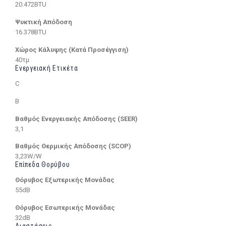
20.472BTU
Ψυκτική Απόδοση
16.378BTU
Χώρος Κάλυψης (Κατά Προσέγγιση)
40τμ
Ενεργειακή Ετικέτα
C
B
Βαθμός Ενεργειακής Απόδοσης (SEER)
3,1
Βαθμός Θερμικής Απόδοσης (SCOP)
3,23W/W
Επίπεδα Θορύβου
Θόρυβος Εξωτερικής Μονάδας
55dB
Θόρυβος Εσωτερικής Μονάδας
32dB