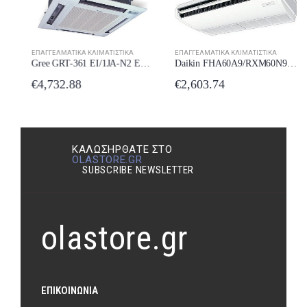
ΕΠΑΓΓΕΛΜΑΤΙΚΆ ΚΛΙΜΑΤΙΣΤΙΚΆ
ΕΠΑΓΓΕΛΜΑΤΙΚΆ ΚΛΙΜΑΤΙΣΤΙΚΆ
Gree GRT-361 EI/1JA-N2 Επαγγελματικό Κλιματιστικό Inverter Κασέτα 34000 BTU
Daikin FHA60A9/RXM60N9 Επαγγελματικό Κλιματιστικό Inverter Οροφής Δαπέδου 22000 BTU με Ψυκτικό Υγρό R32
€
4,732.88
€
2,603.74
ΚΑΛΩΣΉΡΘΑΤΕ ΣΤΟ
OLASTORE.GR
SUBSCRIBE NEWSLETTER
olastore.gr
ΕΠΙΚΟΙΝΩΝΊΑ