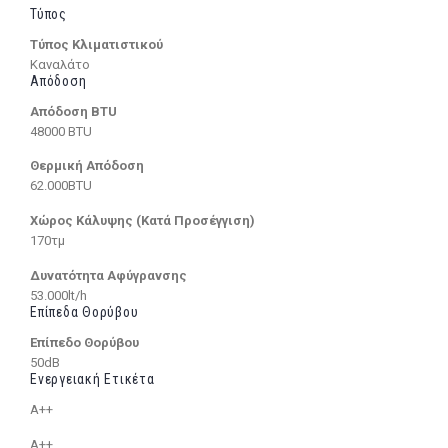
Τύπος
Τύπος Κλιματιστικού
Καναλάτο
Απόδοση
Απόδοση BTU
48000 BTU
Θερμική Απόδοση
62.000BTU
Χώρος Κάλυψης (Κατά Προσέγγιση)
170τμ
Δυνατότητα Αφύγρανσης
53.000lt/h
Επίπεδα Θορύβου
Επίπεδο Θορύβου
50dB
Ενεργειακή Ετικέτα
A++
A++