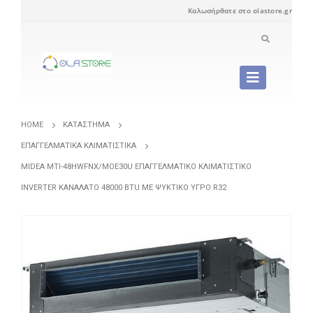
Καλωσήρθατε στο olastore.gr
HOME
ΚΑΤΆΣΤΗΜΑ
ΕΠΑΓΓΕΛΜΑΤΙΚΆ ΚΛΙΜΑΤΙΣΤΙΚΆ
MIDEA MTI-48HWFNX/MOE30U ΕΠΑΓΓΕΛΜΑΤΙΚΌ ΚΛΙΜΑΤΙΣΤΙΚΌ
INVERTER ΚΑΝΑΛΆΤΟ 48000 BTU ΜΕ ΨΥΚΤΙΚΌ ΥΓΡΌ R32