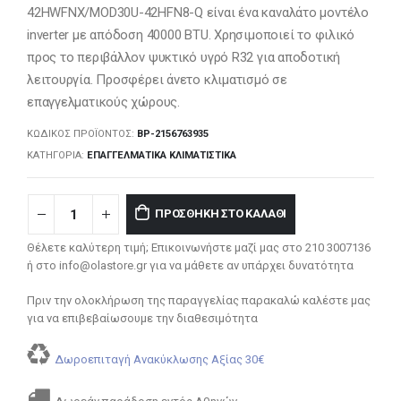
42HWFNX/MOD30U-42HFN8-Q είναι ένα καναλάτο μοντέλο
inverter με απόδοση 40000 BTU. Χρησιμοποιεί το φιλικό
προς το περιβάλλον ψυκτικό υγρό R32 για αποδοτική
λειτουργία. Προσφέρει άνετο κλιματισμό σε
επαγγελματικούς χώρους.
ΚΩΔΙΚΌΣ ΠΡΟΪΌΝΤΟΣ:
BP-2156763935
ΚΑΤΗΓΟΡΊΑ:
ΕΠΑΓΓΕΛΜΑΤΙΚΆ ΚΛΙΜΑΤΙΣΤΙΚΆ
ΠΡΟΣΘΉΚΗ ΣΤΟ ΚΑΛΆΘΙ
Θέλετε καλύτερη τιμή; Επικοινωνήστε μαζί μας στο 210 3007136
ή στο info@olastore.gr για να μάθετε αν υπάρχει δυνατότητα
Πριν την ολοκλήρωση της παραγγελίας παρακαλώ καλέστε μας
για να επιβεβαίωσουμε την διαθεσιμότητα
Δωροεπιταγή Ανακύκλωσης Αξίας 30€