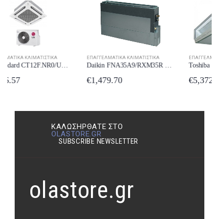
ΕΠΑΓΓΕΛΜΑΤΙΚΆ ΚΛΙΜΑΤΙΣΤΙΚΆ
ΕΠΑΓΓΕΛΜΑΤΙΚΆ ΚΛΙΜΑΤΙΣΤΙΚΆ
Daikin FNA35A9/RXM35R Επαγγελματικό Κλιματιστικό Inverter Δαπέδου 12000 BTU με Ψυκτικό Υγρό R32
Toshiba RAV-GP1401AT8-E/RM1401BTP-E Επαγγελματικό Κλιματιστικό Καναλάτο
€
1,479.70
€
5,372.51
ΚΑΛΩΣΉΡΘΑΤΕ ΣΤΟ
OLASTORE.GR
SUBSCRIBE NEWSLETTER
olastore.gr