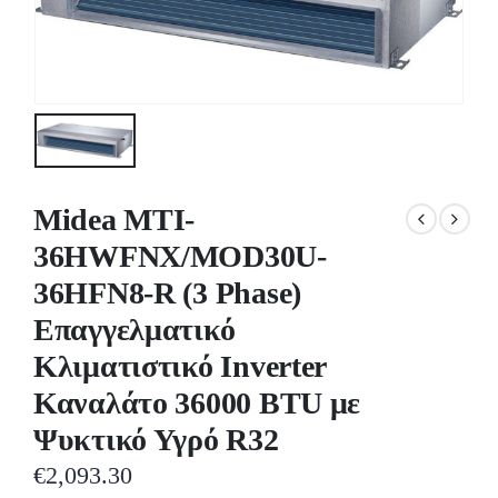
Midea MTI-
36HWFNX/MOD30U-
36HFN8-R (3 Phase)
Επαγγελματικό
Κλιματιστικό Inverter
Καναλάτο 36000 BTU με
Ψυκτικό Υγρό R32
€
2,093.30