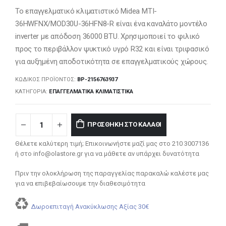
Το επαγγελματικό κλιματιστικό Midea MTI-
36HWFNX/MOD30U-36HFN8-R είναι ένα καναλάτο μοντέλο
inverter με απόδοση 36000 BTU. Χρησιμοποιεί το φιλικό
προς το περιβάλλον ψυκτικό υγρό R32 και είναι τριφασικό
για αυξημένη αποδοτικότητα σε επαγγελματικούς χώρους.
ΚΩΔΙΚΌΣ ΠΡΟΪΌΝΤΟΣ:
BP-2156763937
ΚΑΤΗΓΟΡΊΑ:
ΕΠΑΓΓΕΛΜΑΤΙΚΆ ΚΛΙΜΑΤΙΣΤΙΚΆ
ΠΡΟΣΘΉΚΗ ΣΤΟ ΚΑΛΆΘΙ
Θέλετε καλύτερη τιμή; Επικοινωνήστε μαζί μας στο 210 3007136
ή στο info@olastore.gr για να μάθετε αν υπάρχει δυνατότητα
Πριν την ολοκλήρωση της παραγγελίας παρακαλώ καλέστε μας
για να επιβεβαίωσουμε την διαθεσιμότητα
Δωροεπιταγή Ανακύκλωσης Αξίας 30€