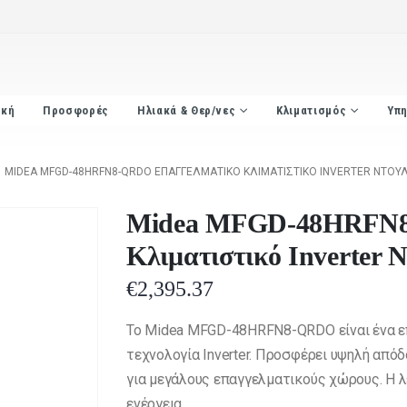
ική
Προσφορές
Ηλιακά & Θερ/νες
Κλιματισμός
Υπη
MIDEA MFGD-48HRFN8-QRDO ΕΠΑΓΓΕΛΜΑΤΙΚΌ ΚΛΙΜΑΤΙΣΤΙΚΌ INVERTER ΝΤΟΥ
Midea MFGD-48HRFN8
Κλιματιστικό Inverter
€
2,395.37
Το Midea MFGD-48HRFN8-QRDO είναι ένα ε
τεχνολογία Inverter. Προσφέρει υψηλή απόδ
για μεγάλους επαγγελματικούς χώρους. Η λε
ενέργεια.