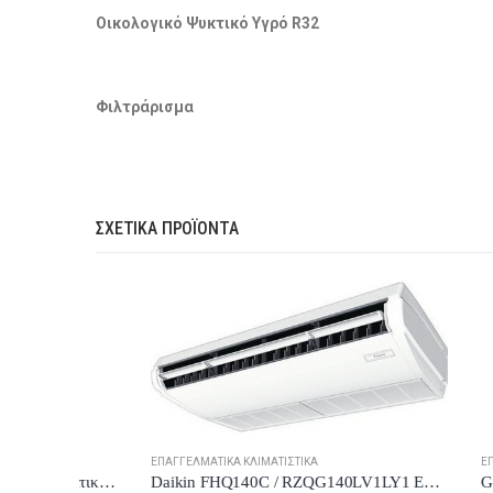
Οικολογικό Ψυκτικό Υγρό R32
Φιλτράρισμα
ΣΧΕΤΙΚΆ ΠΡΟΪΌΝΤΑ
ΕΠΑΓΓΕΛΜΑΤ
ΕΠΑΓΓΕΛΜΑΤΙΚΆ ΚΛΙΜΑΤΙΣΤΙΚΆ
Daikin FHQ140C / RZQG140LV1LY1 Επαγγελματικό Κλιματιστικό Inverter Οροφής
Sendo SFSU-60ARFN1-ID Επαγγελματικό Κλιματιστικό Inverter Ντουλάπα 58000 BTU