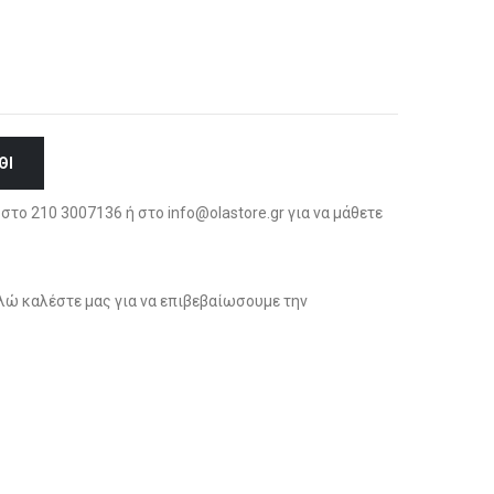
ΘΙ
στο 210 3007136 ή στο info@olastore.gr για να μάθετε
ώ καλέστε μας για να επιβεβαίωσουμε την