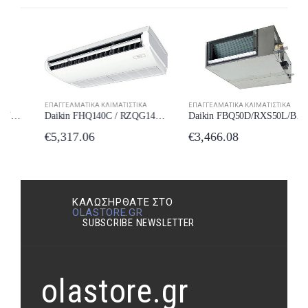
ΕΠΑΓΓΕΛΜΑΤΙΚΆ ΚΛΙΜΑΤΙΣΤΙΚΆ
ΕΠΑΓΓΕΛΜΑΤΙΚΆ ΚΛΙΜΑΤΙΣΤΙΚΆ
Daikin FBQ50D/RXS50L/BRC1D52 Επαγγελματικό Κλιματιστικό Inverter Καναλάτο 18000 BTU
Daikin FHQ140C / RZQG140LV1LY1 Επαγγελματικό Κλιματιστικό Inverter Οροφής
€
3,466.08
€
5,317.06
ΚΑΛΩΣΉΡΘΑΤΕ ΣΤΟ
OLASTORE.GR
SUBSCRIBE NEWSLETTER
olastore.gr