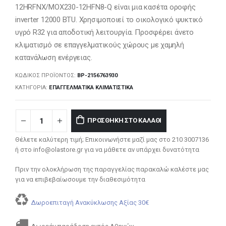
12HRFNX/MOX230-12HFN8-Q είναι μια κασέτα οροφής
inverter 12000 BTU. Χρησιμοποιεί το οικολογικό ψυκτικό
υγρό R32 για αποδοτική λειτουργία. Προσφέρει άνετο
κλιματισμό σε επαγγελματικούς χώρους με χαμηλή
κατανάλωση ενέργειας.
ΚΩΔΙΚΌΣ ΠΡΟΪΌΝΤΟΣ:
BP-2156763930
ΚΑΤΗΓΟΡΊΑ:
ΕΠΑΓΓΕΛΜΑΤΙΚΆ ΚΛΙΜΑΤΙΣΤΙΚΆ
ΠΡΟΣΘΉΚΗ ΣΤΟ ΚΑΛΆΘΙ
Θέλετε καλύτερη τιμή; Επικοινωνήστε μαζί μας στο 210 3007136
ή στο info@olastore.gr για να μάθετε αν υπάρχει δυνατότητα
Πριν την ολοκλήρωση της παραγγελίας παρακαλώ καλέστε μας
για να επιβεβαίωσουμε την διαθεσιμότητα
Δωροεπιταγή Ανακύκλωσης Αξίας 30€