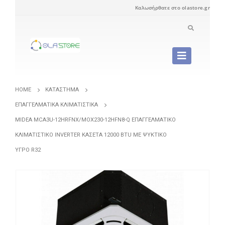
Καλωσήρθατε στο olastore.gr
HOME
ΚΑΤΆΣΤΗΜΑ
ΕΠΑΓΓΕΛΜΑΤΙΚΆ ΚΛΙΜΑΤΙΣΤΙΚΆ
MIDEA MCA3U-12HRFNX/MOX230-12HFN8-Q ΕΠΑΓΓΕΛΜΑΤΙΚΌ
ΚΛΙΜΑΤΙΣΤΙΚΌ INVERTER ΚΑΣΈΤΑ 12000 BTU ΜΕ ΨΥΚΤΙΚΌ
ΥΓΡΌ R32