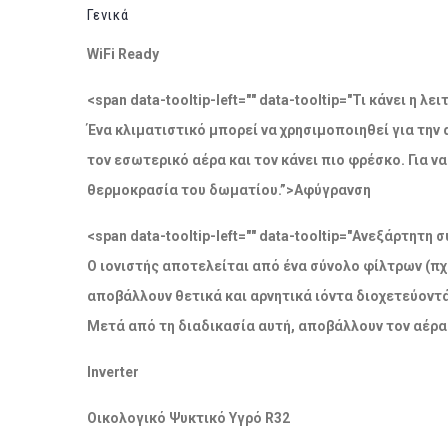
Γενικά
WiFi Ready
<span data-tooltip-left="" data-tooltip="Τι κάνει η 
Ένα κλιματιστικό μπορεί να χρησιμοποιηθεί για την
τον εσωτερικό αέρα και τον κάνει πιο φρέσκο. Για 
θερμοκρασία του δωματίου.”>Αφύγρανση
<span data-tooltip-left="" data-tooltip="Ανεξάρτητ
Ο ιονιστής αποτελείται από ένα σύνολο φίλτρων (πχ
αποβάλλουν θετικά και αρνητικά ιόντα διοχετεύοντ
Μετά από τη διαδικασία αυτή, αποβάλλουν τον αέρα
Inverter
Οικολογικό Ψυκτικό Υγρό R32