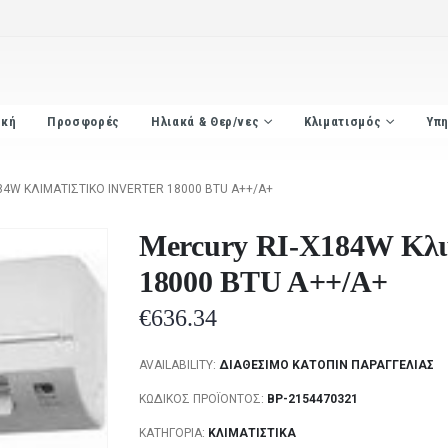
ική
Προσφορές
Ηλιακά & Θερ/νες
Κλιματισμός
Υπη
84W ΚΛΙΜΑΤΙΣΤΙΚΌ INVERTER 18000 BTU A++/A+
Mercury RI-X184W Κλιμ
18000 BTU A++/A+
€
636.34
AVAILABILITY:
ΔΙΑΘΈΣΙΜΟ ΚΑΤΌΠΙΝ ΠΑΡΑΓΓΕΛΊΑΣ
ΚΩΔΙΚΌΣ ΠΡΟΪΌΝΤΟΣ:
BP-2154470321
ΚΑΤΗΓΟΡΊΑ:
ΚΛΙΜΑΤΙΣΤΙΚΆ