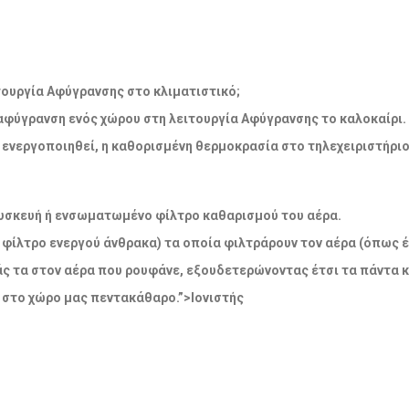
λειτουργία Αφύγρανσης στο κλιματιστικό;
 αφύγρανση ενός χώρου στη λειτουργία Αφύγρανσης το καλοκαίρι.
να ενεργοποιηθεί, η καθορισμένη θερμοκρασία στο τηλεχειριστήρι
η συσκευή ή ενσωματωμένο φίλτρο καθαρισμού του αέρα.
 φίλτρο ενεργού άνθρακα) τα οποία φιλτράρουν τον αέρα (όπως έ
άς τα στον αέρα που ρουφάνε, εξουδετερώνοντας έτσι τα πάντα 
 στο χώρο μας πεντακάθαρο.”>Ιονιστής