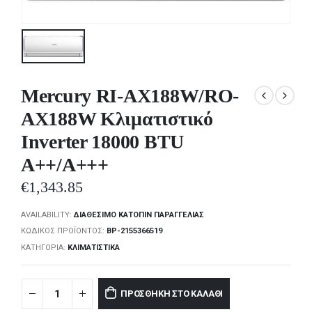
Mercury RI-AX188W/RO-
AX188W Κλιματιστικό
Inverter 18000 BTU
A++/A+++
€
1,343.85
AVAILABILITY:
ΔΙΑΘΈΣΙΜΟ ΚΑΤΌΠΙΝ ΠΑΡΑΓΓΕΛΊΑΣ
ΚΩΔΙΚΌΣ ΠΡΟΪΌΝΤΟΣ:
BP-2155366519
ΚΑΤΗΓΟΡΊΑ:
ΚΛΙΜΑΤΙΣΤΙΚΆ
ΠΡΟΣΘΉΚΗ ΣΤΟ ΚΑΛΆΘΙ