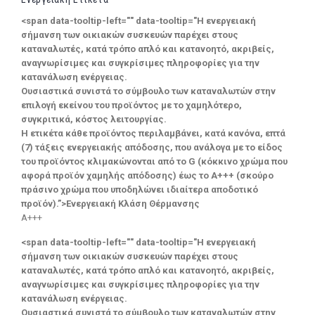
<span data-tooltip-left="" data-tooltip="Η ενεργειακή
σήμανση των οικιακών συσκευών παρέχει στους
καταναλωτές, κατά τρόπο απλό και κατανοητό, ακριβείς,
αναγνωρίσιμες και συγκρίσιμες πληροφορίες για την
κατανάλωση ενέργειας.
Ουσιαστικά συνιστά το σύμβουλο των καταναλωτών στην
επιλογή εκείνου του προϊόντος με το χαμηλότερο,
συγκριτικά, κόστος λειτουργίας.
Η ετικέτα κάθε προϊόντος περιλαμβάνει, κατά κανόνα, επτά
(7) τάξεις ενεργειακής απόδοσης, που ανάλογα με το είδος
του προϊόντος κλιμακώνονται από το G (κόκκινο χρώμα που
αφορά προϊόν χαμηλής απόδοσης) έως το Α+++ (σκούρο
πράσινο χρώμα που υποδηλώνει ιδιαίτερα αποδοτικό
προϊόν).”>Ενεργειακή Κλάση Θέρμανσης
A+++
<span data-tooltip-left="" data-tooltip="Η ενεργειακή
σήμανση των οικιακών συσκευών παρέχει στους
καταναλωτές, κατά τρόπο απλό και κατανοητό, ακριβείς,
αναγνωρίσιμες και συγκρίσιμες πληροφορίες για την
κατανάλωση ενέργειας.
Ουσιαστικά συνιστά το σύμβουλο των καταναλωτών στην