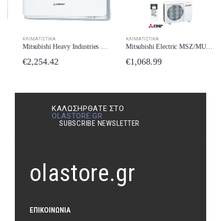
ΚΛΙΜΑΤΙΣΤΙΚΆ
ΚΛΙΜΑΤΙΣΤΙΚΆ
Mitsubishi Electric MSZ/MUZ-BT35VG Κλιματιστικό 12000 BTU A++/A+++ New Model 2024
Mitsubishi Heavy Industries SRK/SRC-60ZSX-WF Κλιματιστικό Inverter 22000 BTU A++/A++ με Wi-Fi New Model 2024
€
1,068.99
€
2,254.42
ΚΑΛΩΣΉΡΘΑΤΕ ΣΤΟ
OLASTORE.GR
SUBSCRIBE NEWSLETTER
olastore.gr
ΕΠΙΚΟΙΝΩΝΊΑ