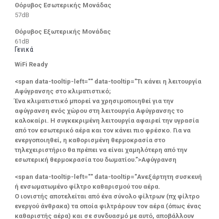
Θόρυβος Εσωτερικής Μονάδας
57dB
Θόρυβος Εξωτερικής Μονάδας
61dB
Γενικά
WiFi Ready
<span data-tooltip-left="" data-tooltip="Τι κάνει η λειτουργία
Αφύγρανσης στο κλιματιστικό;
Ένα κλιματιστικό μπορεί να χρησιμοποιηθεί για την
αφύγρανση ενός χώρου στη λειτουργία Αφύγρανσης το
καλοκαίρι. Η συγκεκριμένη λειτουργία αφαιρεί την υγρασία
από τον εσωτερικό αέρα και τον κάνει πιο φρέσκο. Για να
ενεργοποιηθεί, η καθορισμένη θερμοκρασία στο
τηλεχειριστήριο θα πρέπει να είναι χαμηλότερη από την
εσωτερική θερμοκρασία του δωματίου.”>Αφύγρανση
<span data-tooltip-left="" data-tooltip="Ανεξάρτητη συσκευή
ή ενσωματωμένο φίλτρο καθαρισμού του αέρα.
Ο ιονιστής αποτελείται από ένα σύνολο φίλτρων (πχ φίλτρο
ενεργού άνθρακα) τα οποία φιλτράρουν τον αέρα (όπως ένας
καθαριστής αέρα) και σε συνδυασμό με αυτό, αποβάλλουν