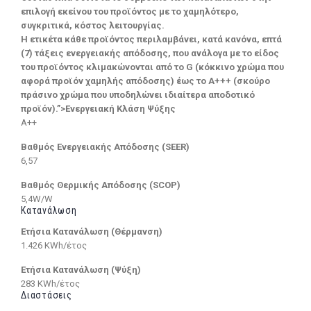
επιλογή εκείνου του προϊόντος με το χαμηλότερο,
συγκριτικά, κόστος λειτουργίας.
Η ετικέτα κάθε προϊόντος περιλαμβάνει, κατά κανόνα, επτά
(7) τάξεις ενεργειακής απόδοσης, που ανάλογα με το είδος
του προϊόντος κλιμακώνονται από το G (κόκκινο χρώμα που
αφορά προϊόν χαμηλής απόδοσης) έως το Α+++ (σκούρο
πράσινο χρώμα που υποδηλώνει ιδιαίτερα αποδοτικό
προϊόν).”>Ενεργειακή Κλάση Ψύξης
A++
Βαθμός Ενεργειακής Απόδοσης (SEER)
6,57
Βαθμός Θερμικής Απόδοσης (SCOP)
5,4W/W
Κατανάλωση
Ετήσια Κατανάλωση (Θέρμανση)
1.426 KWh/έτος
Ετήσια Κατανάλωση (Ψύξη)
283 KWh/έτος
Διαστάσεις