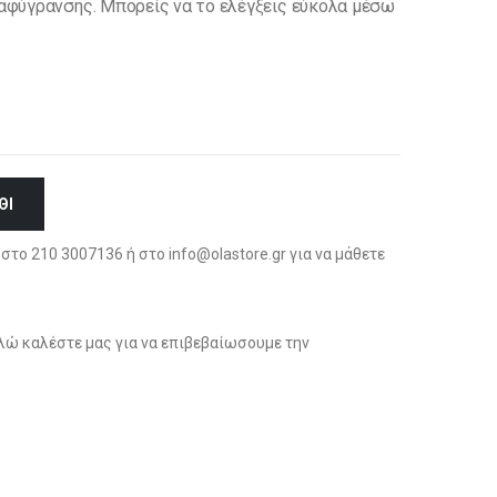
α αφύγρανσης. Μπορείς να το ελέγξεις εύκολα μέσω
ΘΙ
στο 210 3007136 ή στο info@olastore.gr για να μάθετε
ώ καλέστε μας για να επιβεβαίωσουμε την