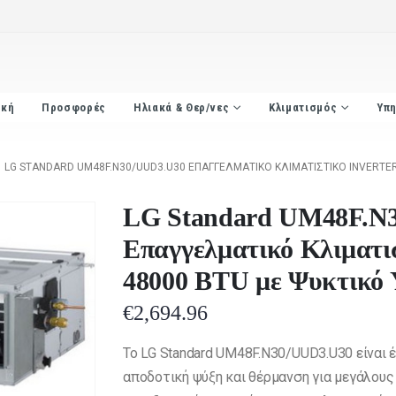
ική
Προσφορές
Ηλιακά & Θερ/νες
Κλιματισμός
Υπη
LG STANDARD UM48F.N30/UUD3.U30 ΕΠΑΓΓΕΛΜΑΤΙΚΌ ΚΛΙΜΑΤΙΣΤΙΚΌ INVERTE
LG Standard UM48F.N
Επαγγελματικό Κλιματισ
48000 BTU με Ψυκτικό 
€
2,694.96
Το LG Standard UM48F.N30/UUD3.U30 είναι 
αποδοτική ψύξη και θέρμανση για μεγάλους 