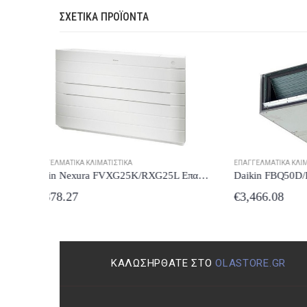
ΣΧΕΤΙΚΆ ΠΡΟΪΌΝΤΑ
ΕΠΑΓΓΕΛΜΑΤΙΚΆ ΚΛΙΜΑΤΙΣΤΙΚΆ
ΕΠΑΓΓΕΛΜΑΤ
Daikin FBQ50D/RXS50L/BRC1D52 Επαγγελματικό Κλιματιστικό Inverter Καναλάτο 18000 BTU
Daikin Nexura FVXG25K/RXG25L Επαγγελματικό Κλιματιστικό Inverter Δαπέδου 9000 BTU
€
3,466.08
€
2,769.
ΚΑΛΩΣΉΡΘΑΤΕ ΣΤΟ
OLASTORE.GR