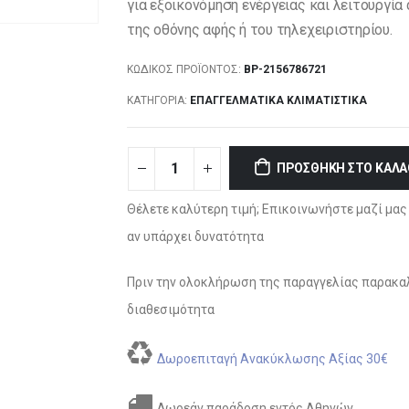
για εξοικονόμηση ενέργειας και λειτουργί
της οθόνης αφής ή του τηλεχειριστηρίου.
ΚΩΔΙΚΌΣ ΠΡΟΪΌΝΤΟΣ:
BP-2156786721
ΚΑΤΗΓΟΡΊΑ:
ΕΠΑΓΓΕΛΜΑΤΙΚΆ ΚΛΙΜΑΤΙΣΤΙΚΆ
ΠΡΟΣΘΉΚΗ ΣΤΟ ΚΑΛΆ
Θέλετε καλύτερη τιμή; Επικοινωνήστε μαζί μας 
αν υπάρχει δυνατότητα
Πριν την ολοκλήρωση της παραγγελίας παρακαλ
διαθεσιμότητα
Δωροεπιταγή Ανακύκλωσης Αξίας 30€
Δωρεάν παράδοση εντός Αθηνών