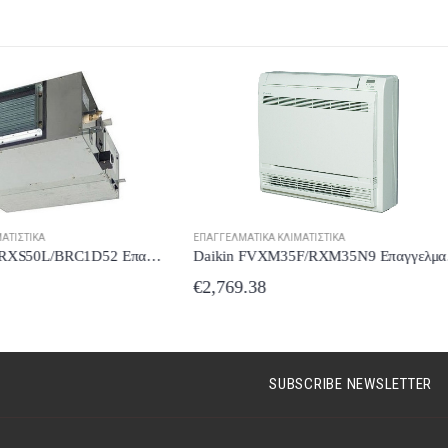
ΕΠΑΓΓΕΛΜΑΤΙΚΆ ΚΛΙΜΑΤΙΣΤΙΚΆ
ΙΚΆ ΚΛΙΜΑΤΙΣΤΙΚΆ
Daikin FVXM35F/RXM35Ν9 Επαγγελματικό Κλιματιστικό Inverter Δαπέδου με Ψυκτικό Υγρό R32
€
5,208.39
38
SUBSCRIBE NEWSLETTER