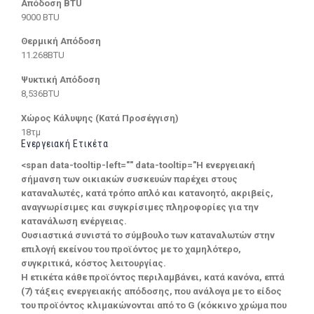
Απόδοση BTU
9000 BTU
Θερμική Απόδοση
11.268BTU
Ψυκτική Απόδοση
8,536BTU
Χώρος Κάλυψης (Κατά Προσέγγιση)
18τμ
Ενεργειακή Ετικέτα
<span data-tooltip-left="" data-tooltip="Η ενεργειακή
σήμανση των οικιακών συσκευών παρέχει στους
καταναλωτές, κατά τρόπο απλό και κατανοητό, ακριβείς,
αναγνωρίσιμες και συγκρίσιμες πληροφορίες για την
κατανάλωση ενέργειας.
Ουσιαστικά συνιστά το σύμβουλο των καταναλωτών στην
επιλογή εκείνου του προϊόντος με το χαμηλότερο,
συγκριτικά, κόστος λειτουργίας.
Η ετικέτα κάθε προϊόντος περιλαμβάνει, κατά κανόνα, επτά
(7) τάξεις ενεργειακής απόδοσης, που ανάλογα με το είδος
του προϊόντος κλιμακώνονται από το G (κόκκινο χρώμα που