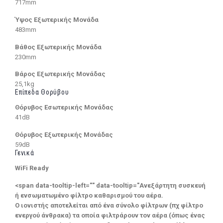
717mm
Ύψος Εξωτερικής Μονάδα
483mm
Βάθος Εξωτερικής Μονάδα
230mm
Βάρος Εξωτερικής Μονάδας
25,1kg
Επίπεδα Θορύβου
Θόρυβος Εσωτερικής Μονάδας
41dB
Θόρυβος Εξωτερικής Μονάδας
59dB
Γενικά
WiFi Ready
<span data-tooltip-left="" data-tooltip="Ανεξάρτητη συσκευή
ή ενσωματωμένο φίλτρο καθαρισμού του αέρα.
Ο ιονιστής αποτελείται από ένα σύνολο φίλτρων (πχ φίλτρο
ενεργού άνθρακα) τα οποία φιλτράρουν τον αέρα (όπως ένας