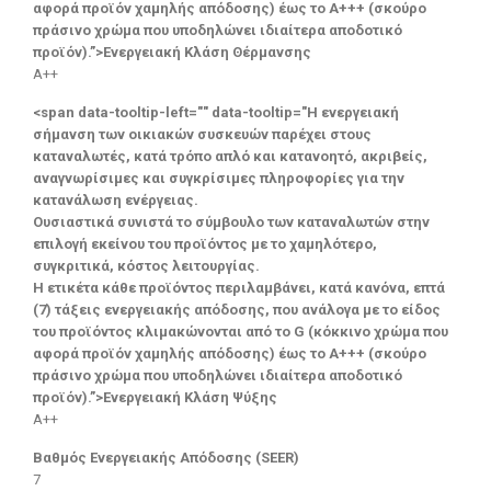
αφορά προϊόν χαμηλής απόδοσης) έως το Α+++ (σκούρο
πράσινο χρώμα που υποδηλώνει ιδιαίτερα αποδοτικό
προϊόν).”>Ενεργειακή Κλάση Θέρμανσης
A++
<span data-tooltip-left="" data-tooltip="Η ενεργειακή
σήμανση των οικιακών συσκευών παρέχει στους
καταναλωτές, κατά τρόπο απλό και κατανοητό, ακριβείς,
αναγνωρίσιμες και συγκρίσιμες πληροφορίες για την
κατανάλωση ενέργειας.
Ουσιαστικά συνιστά το σύμβουλο των καταναλωτών στην
επιλογή εκείνου του προϊόντος με το χαμηλότερο,
συγκριτικά, κόστος λειτουργίας.
Η ετικέτα κάθε προϊόντος περιλαμβάνει, κατά κανόνα, επτά
(7) τάξεις ενεργειακής απόδοσης, που ανάλογα με το είδος
του προϊόντος κλιμακώνονται από το G (κόκκινο χρώμα που
αφορά προϊόν χαμηλής απόδοσης) έως το Α+++ (σκούρο
πράσινο χρώμα που υποδηλώνει ιδιαίτερα αποδοτικό
προϊόν).”>Ενεργειακή Κλάση Ψύξης
A++
Βαθμός Ενεργειακής Απόδοσης (SEER)
7