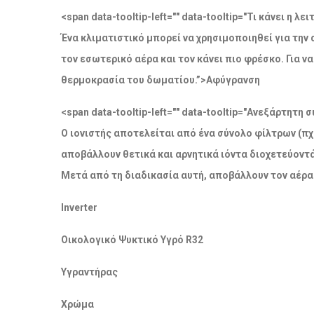
<span data-tooltip-left="" data-tooltip="Τι κάνει η 
Ένα κλιματιστικό μπορεί να χρησιμοποιηθεί για την
τον εσωτερικό αέρα και τον κάνει πιο φρέσκο. Για 
θερμοκρασία του δωματίου.”>Αφύγρανση
<span data-tooltip-left="" data-tooltip="Ανεξάρτητ
Ο ιονιστής αποτελείται από ένα σύνολο φίλτρων (πχ
αποβάλλουν θετικά και αρνητικά ιόντα διοχετεύοντ
Μετά από τη διαδικασία αυτή, αποβάλλουν τον αέρα
Inverter
Οικολογικό Ψυκτικό Υγρό R32
Υγραντήρας
Χρώμα