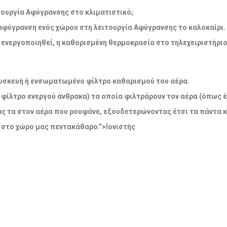
λειτουργία Αφύγρανσης στο κλιματιστικό;
 αφύγρανση ενός χώρου στη λειτουργία Αφύγρανσης το καλοκαίρι.
να ενεργοποιηθεί, η καθορισμένη θερμοκρασία στο τηλεχειριστήρι
η συσκευή ή ενσωματωμένο φίλτρο καθαρισμού του αέρα.
 φίλτρο ενεργού άνθρακα) τα οποία φιλτράρουν τον αέρα (όπως έ
άς τα στον αέρα που ρουφάνε, εξουδετερώνοντας έτσι τα πάντα 
 στο χώρο μας πεντακάθαρο.”>Ιονιστής