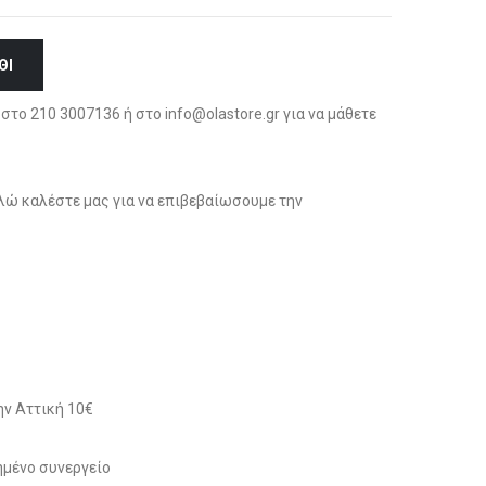
ΘΙ
στο 210 3007136 ή στο info@olastore.gr για να μάθετε
ώ καλέστε μας για να επιβεβαίωσουμε την
ν Αττική 10€
μένο συνεργείο