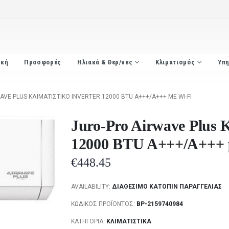
ική
Προσφορές
Ηλιακά & Θερ/νες
Κλιματισμός
Υπη
VE PLUS ΚΛΙΜΑΤΙΣΤΙΚΌ INVERTER 12000 BTU A+++/A+++ ΜΕ WI-FI
Juro-Pro Airwave Plus Κ
12000 BTU A+++/A+++ 
€
448.45
AVAILABILITY:
ΔΙΑΘΈΣΙΜΟ ΚΑΤΌΠΙΝ ΠΑΡΑΓΓΕΛΊΑΣ
ΚΩΔΙΚΌΣ ΠΡΟΪΌΝΤΟΣ:
BP-2159740984
ΚΑΤΗΓΟΡΊΑ:
ΚΛΙΜΑΤΙΣΤΙΚΆ