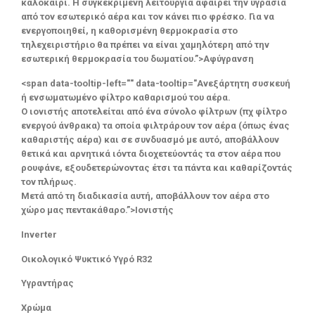
καλοκαίρι. Η συγκεκριμένη λειτουργία αφαιρεί την υγρασία
από τον εσωτερικό αέρα και τον κάνει πιο φρέσκο. Για να
ενεργοποιηθεί, η καθορισμένη θερμοκρασία στο
τηλεχειριστήριο θα πρέπει να είναι χαμηλότερη από την
εσωτερική θερμοκρασία του δωματίου.”>Αφύγρανση
<span data-tooltip-left="" data-tooltip="Ανεξάρτητη συσκευή
ή ενσωματωμένο φίλτρο καθαρισμού του αέρα.
Ο ιονιστής αποτελείται από ένα σύνολο φίλτρων (πχ φίλτρο
ενεργού άνθρακα) τα οποία φιλτράρουν τον αέρα (όπως ένας
καθαριστής αέρα) και σε συνδυασμό με αυτό, αποβάλλουν
θετικά και αρνητικά ιόντα διοχετεύοντάς τα στον αέρα που
ρουφάνε, εξουδετερώνοντας έτσι τα πάντα και καθαρίζοντάς
τον πλήρως.
Μετά από τη διαδικασία αυτή, αποβάλλουν τον αέρα στο
χώρο μας πεντακάθαρο.”>Ιονιστής
Inverter
Οικολογικό Ψυκτικό Υγρό R32
Υγραντήρας
Χρώμα