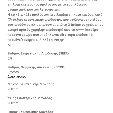
επιλογή εκείνου του προϊόντος με το χαμηλότερο,
συγκριτικά, κόστος λειτουργίας.
Η ετικέτα κάθε προϊόντος περιλαμβάνει, κατά κανόνα, επτά
(7) τάξεις ενεργειακής απόδοσης, που ανάλογα με το είδος
του προϊόντος κλιμακώνονται από το G (κόκκινο χρώμα που
αφορά προϊόν χαμηλής απόδοσης) έως το Α+++ (σκούρο
πράσινο χρώμα που υποδηλώνει ιδιαίτερα αποδοτικό
προϊόν).”>Ενεργειακή Κλάση Ψύξης
A+
Βαθμός Ενεργειακής Απόδοσης (SEER)
5,8
Βαθμός Θερμικής Απόδοσης (SCOP)
5,2W/W
Διαστάσεις
Μήκος Εσωτερικής Μονάδας
780mm
Ύψος Εσωτερικής Μονάδας
280mm
Βάθος Εσωτερικής Μονάδας