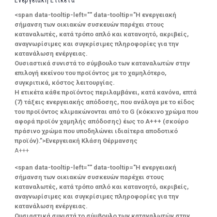
<span data-tooltip-left="" data-tooltip="Η ενεργειακή
σήμανση των οικιακών συσκευών παρέχει στους
καταναλωτές, κατά τρόπο απλό και κατανοητό, ακριβείς,
αναγνωρίσιμες και συγκρίσιμες πληροφορίες για την
κατανάλωση ενέργειας.
Ουσιαστικά συνιστά το σύμβουλο των καταναλωτών στην
επιλογή εκείνου του προϊόντος με το χαμηλότερο,
συγκριτικά, κόστος λειτουργίας.
Η ετικέτα κάθε προϊόντος περιλαμβάνει, κατά κανόνα, επτά
(7) τάξεις ενεργειακής απόδοσης, που ανάλογα με το είδος
του προϊόντος κλιμακώνονται από το G (κόκκινο χρώμα που
αφορά προϊόν χαμηλής απόδοσης) έως το Α+++ (σκούρο
πράσινο χρώμα που υποδηλώνει ιδιαίτερα αποδοτικό
προϊόν).”>Ενεργειακή Κλάση Θέρμανσης
A+++
<span data-tooltip-left="" data-tooltip="Η ενεργειακή
σήμανση των οικιακών συσκευών παρέχει στους
καταναλωτές, κατά τρόπο απλό και κατανοητό, ακριβείς,
αναγνωρίσιμες και συγκρίσιμες πληροφορίες για την
κατανάλωση ενέργειας.
Ουσιαστικά συνιστά το σύμβουλο των καταναλωτών στην