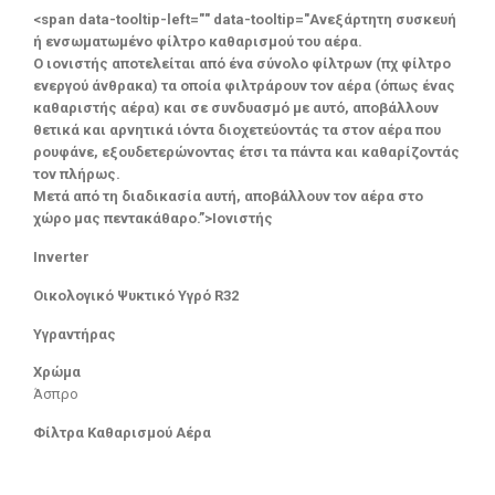
<span data-tooltip-left="" data-tooltip="Ανεξάρτητη συσκευή
ή ενσωματωμένο φίλτρο καθαρισμού του αέρα.
Ο ιονιστής αποτελείται από ένα σύνολο φίλτρων (πχ φίλτρο
ενεργού άνθρακα) τα οποία φιλτράρουν τον αέρα (όπως ένας
καθαριστής αέρα) και σε συνδυασμό με αυτό, αποβάλλουν
θετικά και αρνητικά ιόντα διοχετεύοντάς τα στον αέρα που
ρουφάνε, εξουδετερώνοντας έτσι τα πάντα και καθαρίζοντάς
τον πλήρως.
Μετά από τη διαδικασία αυτή, αποβάλλουν τον αέρα στο
χώρο μας πεντακάθαρο.”>Ιονιστής
Inverter
Οικολογικό Ψυκτικό Υγρό R32
Υγραντήρας
Χρώμα
Άσπρο
Φίλτρα Καθαρισμού Αέρα