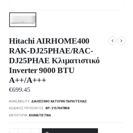
Hitachi AIRHOME400
RAK-DJ25PHAE/RAC-
DJ25PHAE Κλιματιστικό
Inverter 9000 BTU
A++/A+++
€
699.45
AVAILABILITY:
ΔΙΑΘΈΣΙΜΟ ΚΑΤΌΠΙΝ ΠΑΡΑΓΓΕΛΊΑΣ
ΚΩΔΙΚΌΣ ΠΡΟΪΌΝΤΟΣ:
BP-2157697858
ΚΑΤΗΓΟΡΊΑ:
ΚΛΙΜΑΤΙΣΤΙΚΆ