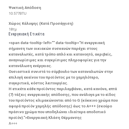
Ψυκτική Απόδοση
10.577BTU
Χώρος Κάλυψης (Κατά Προσέγγιση)
18τμ
Ενεργειακή Ετικέτα
<span data-tooltip-left="" data-tooltip="Η ενεργειακή
σήμανση των οικιακών συσκευών παρέχει στους
καταναλωτές, κατά τρόπο απλό και κατανοητό, ακριβείς,
αναγνωρίσιμες και συγκρίσιμες πληροφορίες για την
κατανάλωση ενέργειας.
Ουσιαστικά συνιστά το σύμβουλο των καταναλωτών στην
επιλογή εκείνου του προϊόντος με το χαμηλότερο,
συγκριτικά, κόστος λειτουργίας.
Η ετικέτα κάθε προϊόντος περιλαμβάνει, κατά κανόνα, επτά
(7) τάξεις ενεργειακής απόδοσης, που ανάλογα με το είδος
του προϊόντος κλιμακώνονται από το G (κόκκινο χρώμα που
αφορά προϊόν χαμηλής απόδοσης) έως το Α+++ (σκούρο
πράσινο χρώμα που υποδηλώνει ιδιαίτερα αποδοτικό
προϊόν).”>Ενεργειακή Κλάση Θέρμανσης
A+++