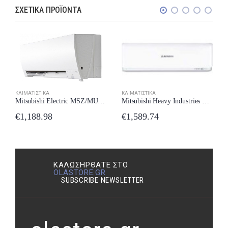
ΣΧΕΤΙΚΆ ΠΡΟΪΌΝΤΑ
ΚΛΙΜΑΤΙΣΤΙΚΆ
ΚΛΙΜΑΤΙΣΤΙΚΆ
Mitsubishi Electric MSZ/MUZ-FH25VE Κλιματιστικό Inverter 9000 BTU A+++/A+++ με Ιονιστή και Wi-Fi New Model 2024
Mitsubishi Heavy Industries SRK/SRK-35ZJX-S Κλιματιστικό Inverter 12000 BTU A++/A+ με Ιονιστή New Model 2024
€
1,188.98
€
1,589.74
ΚΑΛΩΣΉΡΘΑΤΕ ΣΤΟ
OLASTORE.GR
SUBSCRIBE NEWSLETTER