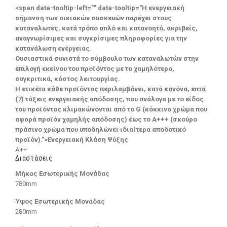
<span data-tooltip-left="" data-tooltip="Η ενεργειακή
σήμανση των οικιακών συσκευών παρέχει στους
καταναλωτές, κατά τρόπο απλό και κατανοητό, ακριβείς,
αναγνωρίσιμες και συγκρίσιμες πληροφορίες για την
κατανάλωση ενέργειας.
Ουσιαστικά συνιστά το σύμβουλο των καταναλωτών στην
επιλογή εκείνου του προϊόντος με το χαμηλότερο,
συγκριτικά, κόστος λειτουργίας.
Η ετικέτα κάθε προϊόντος περιλαμβάνει, κατά κανόνα, επτά
(7) τάξεις ενεργειακής απόδοσης, που ανάλογα με το είδος
του προϊόντος κλιμακώνονται από το G (κόκκινο χρώμα που
αφορά προϊόν χαμηλής απόδοσης) έως το Α+++ (σκούρο
πράσινο χρώμα που υποδηλώνει ιδιαίτερα αποδοτικό
προϊόν).”>Ενεργειακή Κλάση Ψύξης
A++
Διαστάσεις
Μήκος Εσωτερικής Μονάδας
780mm
Ύψος Εσωτερικής Μονάδας
280mm