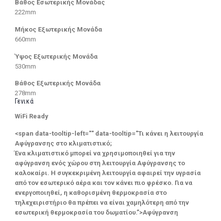
Βάθος Εσωτερικής Μονάδας
222mm
Μήκος Εξωτερικής Μονάδα
660mm
Ύψος Εξωτερικής Μονάδα
530mm
Βάθος Εξωτερικής Μονάδα
278mm
Γενικά
WiFi Ready
<span data-tooltip-left="" data-tooltip="Τι κάνει η λειτουργία
Αφύγρανσης στο κλιματιστικό;
Ένα κλιματιστικό μπορεί να χρησιμοποιηθεί για την
αφύγρανση ενός χώρου στη λειτουργία Αφύγρανσης το
καλοκαίρι. Η συγκεκριμένη λειτουργία αφαιρεί την υγρασία
από τον εσωτερικό αέρα και τον κάνει πιο φρέσκο. Για να
ενεργοποιηθεί, η καθορισμένη θερμοκρασία στο
τηλεχειριστήριο θα πρέπει να είναι χαμηλότερη από την
εσωτερική θερμοκρασία του δωματίου.”>Αφύγρανση