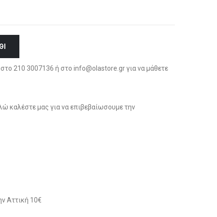
ΘΙ
στο 210 3007136 ή στο info@olastore.gr για να μάθετε
ώ καλέστε μας για να επιβεβαίωσουμε την
ν Αττική 10€