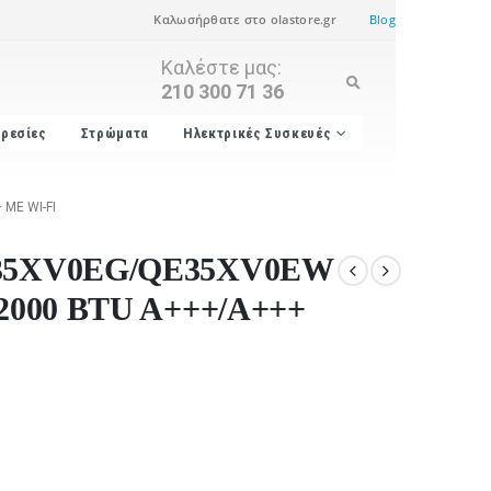
Καλωσήρθατε στο olastore.gr
Blog
Καλέστε μας:
210 300 71 36
ρεσίες
Στρώματα
Ηλεκτρικές Συσκευές
ΜΕ WI-FI
QE35XV0EG/QE35XV0EW
 12000 BTU A+++/A+++