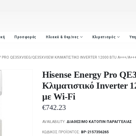
ική
Προσφορές
Ηλιακά & Θερ/νες
Κλιματισμός
Υπη
Y PRO QE35XV0EG/QE35XV0EW ΚΛΙΜΑΤΙΣΤΙΚΌ INVERTER 12000 BTU A+++/A+++ 
Hisense Energy Pro 
Κλιματιστικό Inverter
με Wi-Fi
€
742.23
AVAILABILITY:
ΔΙΑΘΈΣΙΜΟ ΚΑΤΌΠΙΝ ΠΑΡΑΓΓΕΛΊΑΣ
ΚΩΔΙΚΌΣ ΠΡΟΪΌΝΤΟΣ:
BP-2157356265