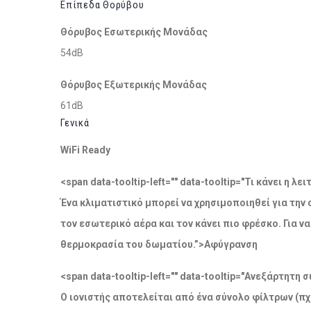
Επίπεδα Θορύβου
Θόρυβος Εσωτερικής Μονάδας
54dB
Θόρυβος Εξωτερικής Μονάδας
61dB
Γενικά
WiFi Ready
<span data-tooltip-left="" data-tooltip="Τι κάνει η 
Ένα κλιματιστικό μπορεί να χρησιμοποιηθεί για την
τον εσωτερικό αέρα και τον κάνει πιο φρέσκο. Για 
θερμοκρασία του δωματίου.”>Αφύγρανση
<span data-tooltip-left="" data-tooltip="Ανεξάρτητ
Ο ιονιστής αποτελείται από ένα σύνολο φίλτρων (πχ