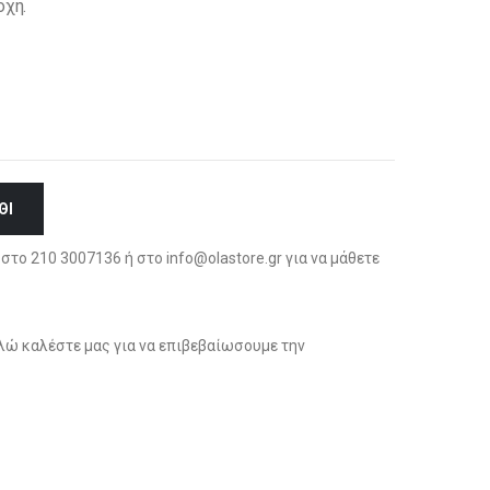
οχή.
ΘΙ
στο 210 3007136 ή στο info@olastore.gr για να μάθετε
ώ καλέστε μας για να επιβεβαίωσουμε την