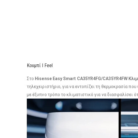
Κουμπί I Feel
Στο
Hisense Easy Smart CA35YR4FG/CA35YR4FW Κλιματ
τηλεχειριστήριο, για να εντοπίζει τη θερμοκρασία που 
με έξυπνο τρόπο το κλιματιστικό για να διασφαλίσει ότ