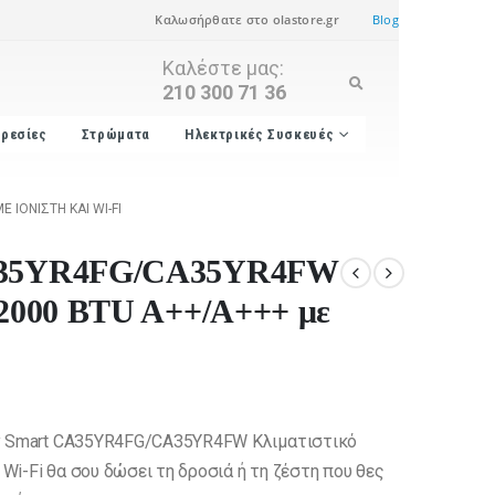
Καλωσήρθατε στο olastore.gr
Blog
Καλέστε μας:
210 300 71 36
ρεσίες
Στρώματα
Ηλεκτρικές Συσκευές
ΙΟΝΙΣΤΉ ΚΑΙ WI-FI
CA35YR4FG/CA35YR4FW
 12000 BTU A++/A+++ με
Easy Smart CA35YR4FG/CA35YR4FW Κλιματιστικό
 Wi-Fi θα σου δώσει τη δροσιά ή τη ζέστη που θες