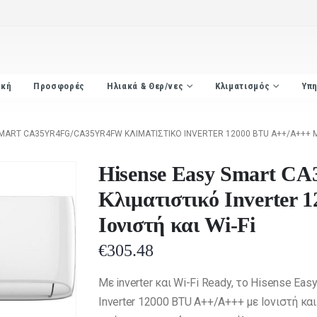
ική
Προσφορές
Ηλιακά & Θερ/νες
Κλιματισμός
Υπη
MART CA35YR4FG/CA35YR4FW ΚΛΙΜΑΤΙΣΤΙΚΌ INVERTER 12000 BTU A++/A+++ ΜΕ 
Hisense Easy Smart 
Κλιματιστικό Inverter
Ιονιστή και Wi-Fi
€
305.48
Με inverter και Wi-Fi Ready, το Hisense 
Inverter 12000 BTU A++/A+++ με Ιονιστή και