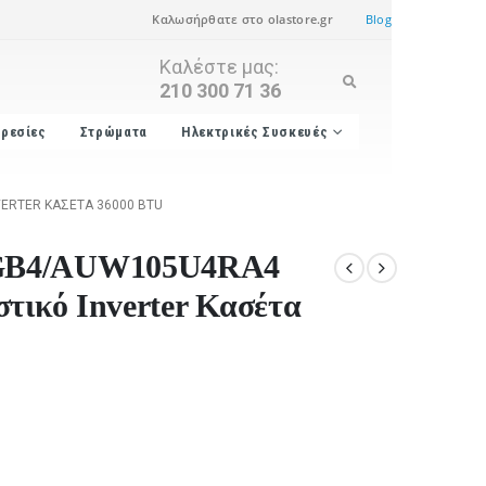
Καλωσήρθατε στο olastore.gr
Blog
Καλέστε μας:
210 300 71 36
ρεσίες
Στρώματα
Ηλεκτρικές Συσκευές
ERTER ΚΑΣΈΤΑ 36000 BTU
RGB4/AUW105U4RA4
τικό Inverter Κασέτα