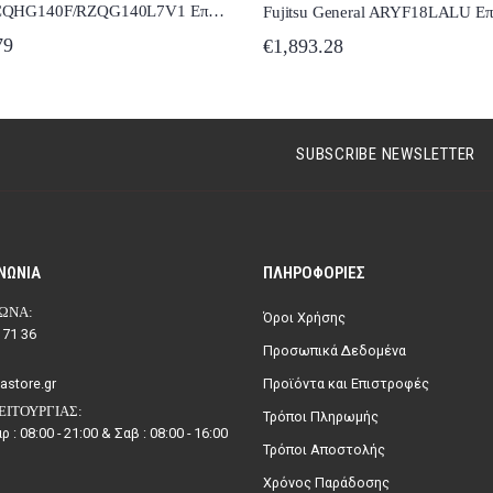
Daikin FCQHG140F/RZQG140L7V1 Επαγγελματικό Κλιματιστικό Inverter Κασέτα 45000 BTU
79
€
1,893.28
SUBSCRIBE NEWSLETTER
ΝΩΝΊΑ
ΠΛΗΡΟΦΟΡΊΕΣ
ΩΝΑ:
Όροι Χρήσης
 71 36
Προσωπικά Δεδομένα
astore.gr
Προϊόντα και Επιστροφές
ΕΙΤΟΥΡΓΊΑΣ:
Τρόποι Πληρωμής
ρ : 08:00 - 21:00 & Σαβ : 08:00 - 16:00
Τρόποι Αποστολής
Χρόνος Παράδοσης