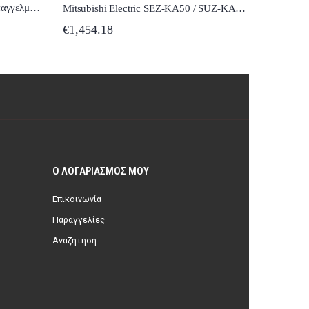
Fujitsu General ARYF18LALU Επαγγελματικό Κλιματιστικό Inverter Καναλάτο 18000 BTU
Mitsubishi Electric SEZ-KA50 / SUZ-KA50VA Επαγγελματικό Κλιματιστικό Inverter Καναλάτο 18000 BTU
€
1,454.18
€
287.6
Ο ΛΟΓΑΡΙΑΣΜΌΣ ΜΟΥ
Επικοινωνία
Παραγγελίες
Αναζήτηση