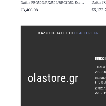
Daikin FBQ50D/RXS50L/BRC1D52 Επαγγελματικό Κλιματιστικό Inverter Καναλάτο 18000 BTU
Daikin FHA60A9/RXM60N9 Επαγγελματικό Κλιματιστικό Inverter Οροφής Δαπέδου 22000 BTU με Ψυκτικό Υγρό R32
€
6,122.
€
3,466.08
ΚΑΛΩΣΉΡΘΑΤΕ ΣΤΟ
OLASTORE.GR
ΕΠΙΚΟΙ
ΤΗΛΈΦ
210 300
olastore.gr
EMAIL:
info@ol
ΏΡΕΣ Λ
Δευ - Πα