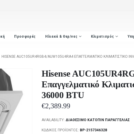
ική
Προσφορές
Ηλιακά & Θερ/νες
Κλιματισμός
Υπη
HISENSE AUC105UR4RGB4/AUW105U4RA4 ΕΠΑΓΓΕΛΜΑΤΙΚΌ ΚΛΙΜΑΤΙΣΤΙΚΌ INV
Hisense AUC105UR4
Επαγγελματικό Κλιματισ
36000 BTU
€
2,389.99
AVAILABILITY:
ΔΙΑΘΈΣΙΜΟ ΚΑΤΌΠΙΝ ΠΑΡΑΓΓΕΛΊΑΣ
ΚΩΔΙΚΌΣ ΠΡΟΪΌΝΤΟΣ:
BP-2157346328