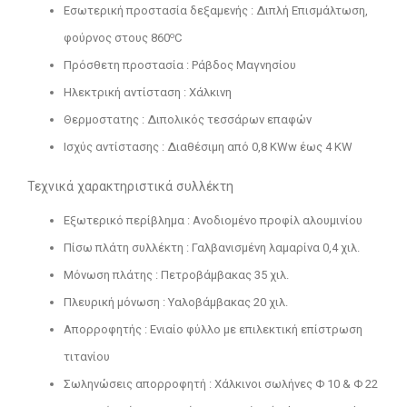
Εσωτερική προστασία δεξαμενής : Διπλή Επισμάλτωση,
ο
φούρνος στους 860
C
Πρόσθετη προστασία : Ράβδος Μαγνησίου
Ηλεκτρική αντίσταση : Χάλκινη
Θερμοστατης : Διπολικός τεσσάρων επαφών
Ισχύς αντίστασης : Διαθέσιμη από 0,8 KWw έως 4 KW
Τεχνικά χαρακτηριστικά συλλέκτη
Εξωτερικό περίβλημα : Ανοδιομένο προφίλ αλουμινίου
Πίσω πλάτη συλλέκτη : Γαλβανισμένη λαμαρίνα 0,4 χιλ.
Μόνωση πλάτης : Πετροβάμβακας 35 χιλ.
Πλευρική μόνωση : Υαλοβάμβακας 20 χιλ.
Απορροφητής : Ενιαίο φύλλο με επιλεκτική επίστρωση
τιτανίου
Σωληνώσεις απορροφητή : Χάλκινοι σωλήνες Φ 10 & Φ 22