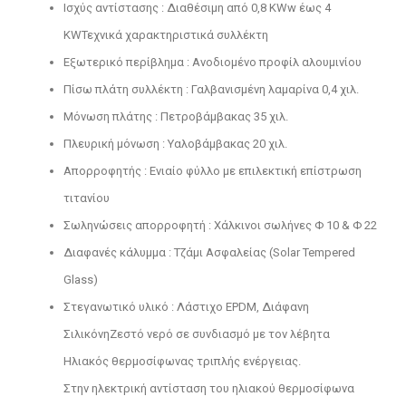
Ισχύς αντίστασης : Διαθέσιμη από 0,8 KWw έως 4
KWΤεχνικά χαρακτηριστικά συλλέκτη
Εξωτερικό περίβλημα : Ανοδιομένο προφίλ αλουμινίου
Πίσω πλάτη συλλέκτη : Γαλβανισμένη λαμαρίνα 0,4 χιλ.
Μόνωση πλάτης : Πετροβάμβακας 35 χιλ.
Πλευρική μόνωση : Υαλοβάμβακας 20 χιλ.
Απορροφητής : Ενιαίο φύλλο με επιλεκτική επίστρωση
τιτανίου
Σωληνώσεις απορροφητή : Χάλκινοι σωλήνες Φ 10 & Φ 22
Διαφανές κάλυμμα : Tζάμι Ασφαλείας (Solar Tempered
Glass)
Στεγανωτικό υλικό : Λάστιχο EPDM, Διάφανη
ΣιλικόνηΖεστό νερό σε συνδιασμό με τον λέβητα
Ηλιακός θερμοσίφωνας τριπλής ενέργειας.
Στην ηλεκτρική αντίσταση του ηλιακού θερμοσίφωνα