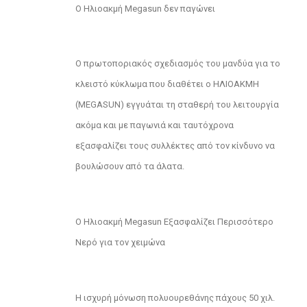
Ο Ηλιοακμή Megasun δεν παγώνει
Ο πρωτοποριακός σχεδιασμός του μανδύα για το
κλειστό κύκλωμα που διαθέτει ο ΗΛΙΟΑΚΜΗ
(MEGASUN) εγγυάται τη σταθερή του λειτουργία
ακόμα και με παγωνιά και ταυτόχρονα
εξασφαλίζει τους συλλέκτες από τον κίνδυνο να
βουλώσουν από τα άλατα.
Ο Ηλιοακμή Megasun Εξασφαλίζει Περισσότερο
Νερό για τον χειμώνα
Η ισχυρή μόνωση πολυουρεθάνης πάχους 50 χιλ.