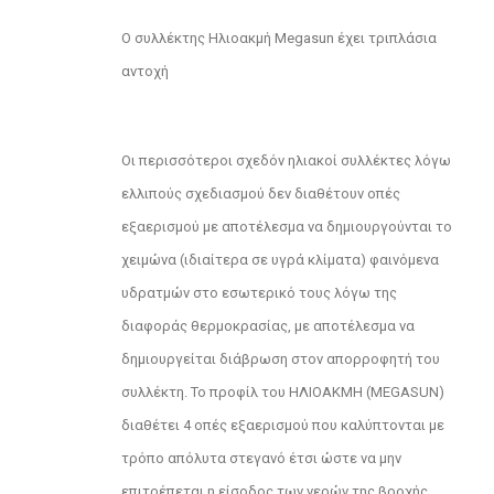
Ο συλλέκτης Ηλιοακμή Megasun έχει τριπλάσια
αντοχή
Οι περισσότεροι σχεδόν ηλιακοί συλλέκτες λόγω
ελλιπούς σχεδιασμού δεν διαθέτουν οπές
εξαερισμού με αποτέλεσμα να δημιουργούνται το
χειμώνα (ιδιαίτερα σε υγρά κλίματα) φαινόμενα
υδρατμών στο εσωτερικό τους λόγω της
διαφοράς θερμοκρασίας, με αποτέλεσμα να
δημιουργείται διάβρωση στον απορροφητή του
συλλέκτη. Το προφίλ του ΗΛΙΟΑΚΜΗ (MEGASUN)
διαθέτει 4 οπές εξαερισμού που καλύπτονται με
τρόπο απόλυτα στεγανό έτσι ώστε να μην
επιτρέπεται η είσοδος των νερών της βροχής.