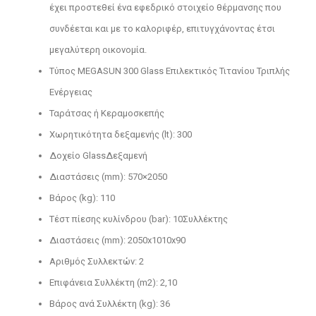
έχει προστεθεί ένα εφεδρικό στοιχείο θέρμανσης που
συνδέεται και με το καλοριφέρ, επιτυγχάνοντας έτσι
μεγαλύτερη οικονομία.
Τύπος MEGASUN 300 Glass Επιλεκτικός Τιτανίου Τριπλής
Ενέργειας
Ταράτσας ή Κεραμοσκεπής
Χωρητικότητα δεξαμενής (lt): 300
Δοχείο GlassΔεξαμενή
Διαστάσεις (mm): 570×2050
Βάρος (kg): 110
Τέστ πίεσης κυλίνδρου (bar): 10Συλλέκτης
Διαστάσεις (mm): 2050x1010x90
Αριθμός Συλλεκτών: 2
Επιφάνεια Συλλέκτη (m2): 2,10
Βάρος ανά Συλλέκτη (kg): 36