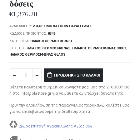
δόσεις
€
1,376.20
AVAILABILITY:
ΔΙΑΘΈΣΙΜΟ ΚΑΤΌΠΙΝ ΠΑΡΑΓΓΕΛΊΑΣ
ΚΩΔΙΚΌΣ ΠΡΟΪΌΝΤΟΣ:
8543
ΚΑΤΗΓΟΡΊΑ:
ΗΛΙΑΚΟΊ ΘΕΡΜΟΣΊΦΩΝΕΣ
ΕΤΙΚΈΤΕΣ:
ΗΛΙΑΚΌΣ ΘΕΡΜΟΣΊΦΩΝΑΣ
,
ΗΛΙΑΚΌΣ ΘΕΡΜΟΣΊΦΩΝΑΣ 300LT
,
ΗΛΙΑΚΌΣ ΘΕΡΜΟΣΊΦΩΝΑΣ GLASS
ΠΡΟΣΘΉΚΗ ΣΤΟ ΚΑΛΆΘΙ
Θέλετε καλύτερη τιμή; Επικοινωνήστε μαζί μας στο 210 3007136
ή στο info@olastore.gr για να μάθετε αν υπάρχει δυνατότητα
Πριν την ολοκλήρωση της παραγγελίας παρακαλώ καλέστε μας
για να επιβεβαίωσουμε την διαθεσιμότητα
Δωροεπιταγή Ανακύκλωσης Αξίας 30€