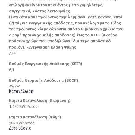
επιλογή εκείνου του προϊόντος με το χαμηλότερο,
συγκριτικά, κόστος λειτουργίας.
Η ετικέτα κάθε προϊόντος περιλαμβάνει, κατά κανόνα, επτά
(7) τάξεις ενεργειακής απόδοσης, που ανάλογα με το είδος
του προϊόντος κλιμακώνονται από το G (κόκκινο χρώμα που
αφορά προϊόν χαμηλής απόδοσης) έως το Α+++ (σκούρο
πράσινο χρώμα που υποδηλώνει ιδιαίτερα αποδοτικό
προϊόν).”>Ενεργειακή Κλάση Ψύξης
A++
Βαθμός Ενεργειακής Απόδοσης (SEER)
6,1
Βαθμός Θερμικής Απόδοσης (SCOP)
4W/W
Κατανάλωση
Ετήσια Κατανάλωση (Θέρμανση)
1.470 KWh/έτος
Ετήσια Κατανάλωση (Ψύξη)
287 KWh/έτος
Διαστάσεις