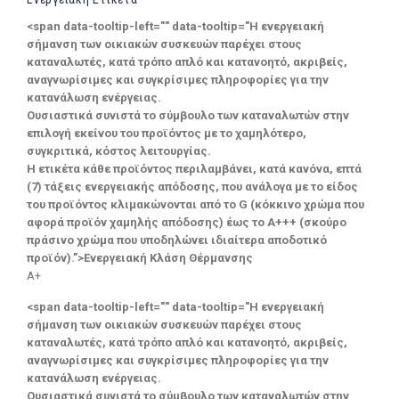
<span data-tooltip-left="" data-tooltip="Η ενεργειακή
σήμανση των οικιακών συσκευών παρέχει στους
καταναλωτές, κατά τρόπο απλό και κατανοητό, ακριβείς,
αναγνωρίσιμες και συγκρίσιμες πληροφορίες για την
κατανάλωση ενέργειας.
Ουσιαστικά συνιστά το σύμβουλο των καταναλωτών στην
επιλογή εκείνου του προϊόντος με το χαμηλότερο,
συγκριτικά, κόστος λειτουργίας.
Η ετικέτα κάθε προϊόντος περιλαμβάνει, κατά κανόνα, επτά
(7) τάξεις ενεργειακής απόδοσης, που ανάλογα με το είδος
του προϊόντος κλιμακώνονται από το G (κόκκινο χρώμα που
αφορά προϊόν χαμηλής απόδοσης) έως το Α+++ (σκούρο
πράσινο χρώμα που υποδηλώνει ιδιαίτερα αποδοτικό
προϊόν).”>Ενεργειακή Κλάση Θέρμανσης
A+
<span data-tooltip-left="" data-tooltip="Η ενεργειακή
σήμανση των οικιακών συσκευών παρέχει στους
καταναλωτές, κατά τρόπο απλό και κατανοητό, ακριβείς,
αναγνωρίσιμες και συγκρίσιμες πληροφορίες για την
κατανάλωση ενέργειας.
Ουσιαστικά συνιστά το σύμβουλο των καταναλωτών στην