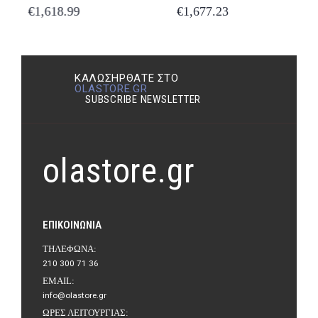
€
1,618.99
€
1,677.23
ΚΑΛΩΣΉΡΘΑΤΕ ΣΤΟ
OLASTORE.GR
SUBSCRIBE NEWSLETTER
olastore.gr
ΕΠΙΚΟΙΝΩΝΊΑ
ΤΗΛΈΦΩΝΑ:
210 300 71 36
EMAIL:
info@olastore.gr
ΏΡΕΣ ΛΕΙΤΟΥΡΓΊΑΣ: