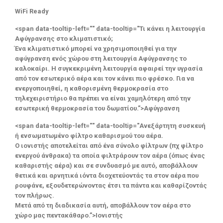
WiFi Ready
<span data-tooltip-left="" data-tooltip="Τι κάνει η λειτουργία
Αφύγρανσης στο κλιματιστικό;
Ένα κλιματιστικό μπορεί να χρησιμοποιηθεί για την
αφύγρανση ενός χώρου στη λειτουργία Αφύγρανσης το
καλοκαίρι. Η συγκεκριμένη λειτουργία αφαιρεί την υγρασία
από τον εσωτερικό αέρα και τον κάνει πιο φρέσκο. Για να
ενεργοποιηθεί, η καθορισμένη θερμοκρασία στο
τηλεχειριστήριο θα πρέπει να είναι χαμηλότερη από την
εσωτερική θερμοκρασία του δωματίου.”>Αφύγρανση
<span data-tooltip-left="" data-tooltip="Ανεξάρτητη συσκευή
ή ενσωματωμένο φίλτρο καθαρισμού του αέρα.
Ο ιονιστής αποτελείται από ένα σύνολο φίλτρων (πχ φίλτρο
ενεργού άνθρακα) τα οποία φιλτράρουν τον αέρα (όπως ένας
καθαριστής αέρα) και σε συνδυασμό με αυτό, αποβάλλουν
θετικά και αρνητικά ιόντα διοχετεύοντάς τα στον αέρα που
ρουφάνε, εξουδετερώνοντας έτσι τα πάντα και καθαρίζοντάς
τον πλήρως.
Μετά από τη διαδικασία αυτή, αποβάλλουν τον αέρα στο
χώρο μας πεντακάθαρο.”>Ιονιστής