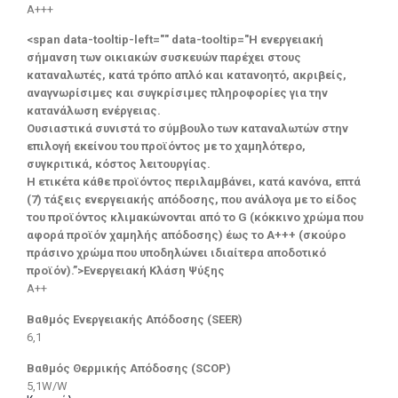
A+++
<span data-tooltip-left="" data-tooltip="Η ενεργειακή
σήμανση των οικιακών συσκευών παρέχει στους
καταναλωτές, κατά τρόπο απλό και κατανοητό, ακριβείς,
αναγνωρίσιμες και συγκρίσιμες πληροφορίες για την
κατανάλωση ενέργειας.
Ουσιαστικά συνιστά το σύμβουλο των καταναλωτών στην
επιλογή εκείνου του προϊόντος με το χαμηλότερο,
συγκριτικά, κόστος λειτουργίας.
Η ετικέτα κάθε προϊόντος περιλαμβάνει, κατά κανόνα, επτά
(7) τάξεις ενεργειακής απόδοσης, που ανάλογα με το είδος
του προϊόντος κλιμακώνονται από το G (κόκκινο χρώμα που
αφορά προϊόν χαμηλής απόδοσης) έως το Α+++ (σκούρο
πράσινο χρώμα που υποδηλώνει ιδιαίτερα αποδοτικό
προϊόν).”>Ενεργειακή Κλάση Ψύξης
A++
Βαθμός Ενεργειακής Απόδοσης (SEER)
6,1
Βαθμός Θερμικής Απόδοσης (SCOP)
5,1W/W