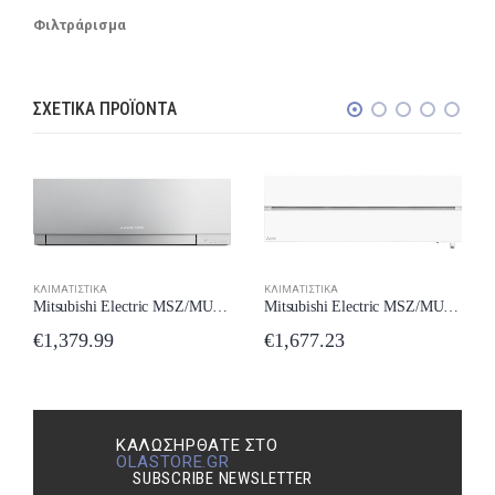
Φιλτράρισμα
ΣΧΕΤΙΚΆ ΠΡΟΪΌΝΤΑ
ΚΛΙΜΑΤΙΣΤΙΚΆ
ΚΛΙΜΑΤΙΣΤΙΚΆ
Mitsubishi Electric MSZ/MUZ-EF35VE2-S Κλιματιστικό Inverter 12000 BTU A+++/A++ με Wi-Fi New Model 2024
Mitsubishi Electric MSZ/MUZ-LN35VG2-W Κλιματιστικό Inverter 12000 BTU A+++/A+++ New Model 2024
€
1,379.99
€
1,677.23
ΚΑΛΩΣΉΡΘΑΤΕ ΣΤΟ
OLASTORE.GR
SUBSCRIBE NEWSLETTER