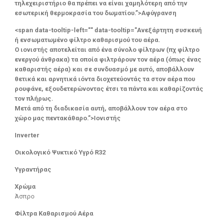
τηλεχειριστήριο θα πρέπει να είναι χαμηλότερη από την
εσωτερική θερμοκρασία του δωματίου.”>Αφύγρανση
<span data-tooltip-left="" data-tooltip="Ανεξάρτητη συσκευή
ή ενσωματωμένο φίλτρο καθαρισμού του αέρα.
Ο ιονιστής αποτελείται από ένα σύνολο φίλτρων (πχ φίλτρο
ενεργού άνθρακα) τα οποία φιλτράρουν τον αέρα (όπως ένας
καθαριστής αέρα) και σε συνδυασμό με αυτό, αποβάλλουν
θετικά και αρνητικά ιόντα διοχετεύοντάς τα στον αέρα που
ρουφάνε, εξουδετερώνοντας έτσι τα πάντα και καθαρίζοντάς
τον πλήρως.
Μετά από τη διαδικασία αυτή, αποβάλλουν τον αέρα στο
χώρο μας πεντακάθαρο.”>Ιονιστής
Inverter
Οικολογικό Ψυκτικό Υγρό R32
Υγραντήρας
Χρώμα
Άσπρο
Φίλτρα Καθαρισμού Αέρα