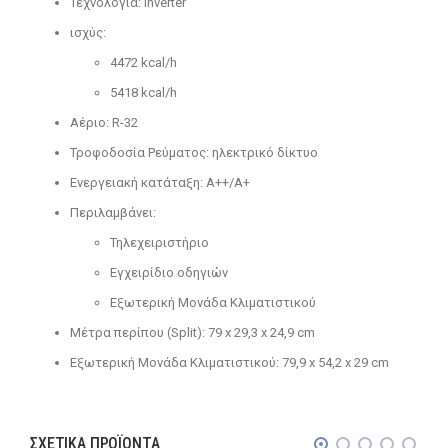
Τεχνολογία: Inverter
ισχύς:
4472 kcal/h
5418 kcal/h
Αέριο: R-32
Τροφοδοσία Ρεύματος: ηλεκτρικό δίκτυο
Ενεργειακή κατάταξη: A++/A+
Περιλαμβάνει:
Τηλεχειριστήριο
Εγχειρίδιο οδηγιών
Εξωτερική Μονάδα Κλιματιστικού
Μέτρα περίπου (Split): 79 x 29,3 x 24,9 cm
Εξωτερική Μονάδα Κλιματιστικού: 79,9 x 54,2 x 29 cm
ΣΧΕΤΙΚΆ ΠΡΟΪΌΝΤΑ