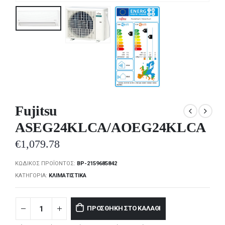
Fujitsu
ASEG24KLCA/AOEG24KLCA
€
1,079.78
ΚΩΔΙΚΌΣ ΠΡΟΪΌΝΤΟΣ:
BP-2159685842
ΚΑΤΗΓΟΡΊΑ:
ΚΛΙΜΑΤΙΣΤΙΚΆ
ΠΡΟΣΘΉΚΗ ΣΤΟ ΚΑΛΆΘΙ