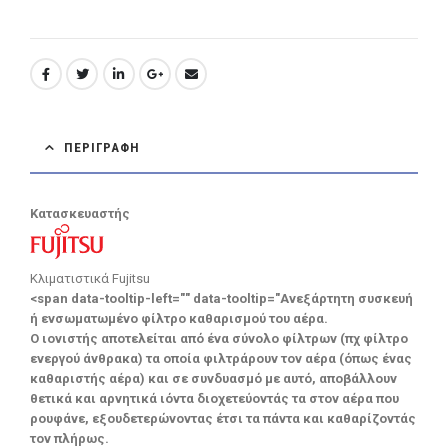
ΠΕΡΙΓΡΑΦΉ
Κατασκευαστής
Κλιματιστικά Fujitsu
<span data-tooltip-left="" data-tooltip="Ανεξάρτητη συσκευή
ή ενσωματωμένο φίλτρο καθαρισμού του αέρα.
Ο ιονιστής αποτελείται από ένα σύνολο φίλτρων (πχ φίλτρο
ενεργού άνθρακα) τα οποία φιλτράρουν τον αέρα (όπως ένας
καθαριστής αέρα) και σε συνδυασμό με αυτό, αποβάλλουν
θετικά και αρνητικά ιόντα διοχετεύοντάς τα στον αέρα που
ρουφάνε, εξουδετερώνοντας έτσι τα πάντα και καθαρίζοντάς
τον πλήρως.