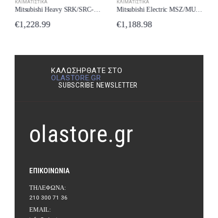
ΚΛΙΜΑΤΙΣΤΙΚΆ
ΚΛΙΜΑΤΙΣΤΙΚΆ
Mitsubishi Heavy SRK/SRC-35ZTL-W Κλιματιστικό 12000 BTU New Model 2024
Mitsubishi Electric MSZ/MUZ-FH25VE Κλιματιστικό Inverter 9000 BTU A+++/A+++ με Ιονιστή και Wi-Fi New Model 2024
€
1,228.99
€
1,188.98
ΚΑΛΩΣΉΡΘΑΤΕ ΣΤΟ
OLASTORE.GR
SUBSCRIBE NEWSLETTER
olastore.gr
ΕΠΙΚΟΙΝΩΝΊΑ
ΤΗΛΈΦΩΝΑ:
210 300 71 36
EMAIL: