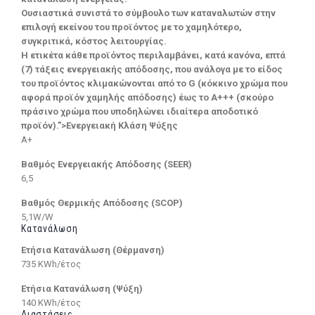
Ουσιαστικά συνιστά το σύμβουλο των καταναλωτών στην
επιλογή εκείνου του προϊόντος με το χαμηλότερο,
συγκριτικά, κόστος λειτουργίας.
Η ετικέτα κάθε προϊόντος περιλαμβάνει, κατά κανόνα, επτά
(7) τάξεις ενεργειακής απόδοσης, που ανάλογα με το είδος
του προϊόντος κλιμακώνονται από το G (κόκκινο χρώμα που
αφορά προϊόν χαμηλής απόδοσης) έως το Α+++ (σκούρο
πράσινο χρώμα που υποδηλώνει ιδιαίτερα αποδοτικό
προϊόν).”>Ενεργειακή Κλάση Ψύξης
A+
Βαθμός Ενεργειακής Απόδοσης (SEER)
6,5
Βαθμός Θερμικής Απόδοσης (SCOP)
5,1W/W
Κατανάλωση
Ετήσια Κατανάλωση (Θέρμανση)
735 KWh/έτος
Ετήσια Κατανάλωση (Ψύξη)
140 KWh/έτος
Διαστάσεις