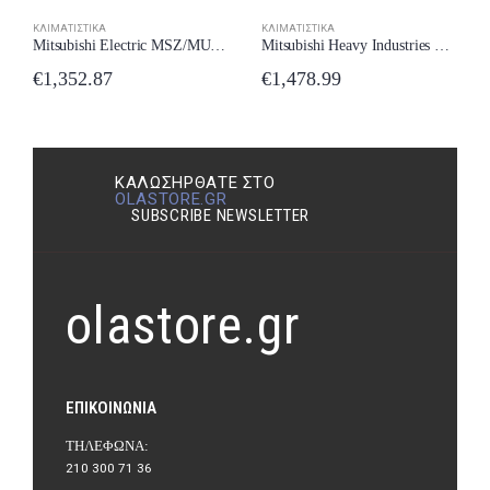
ΚΛΙΜΑΤΙΣΤΙΚΆ
ΚΛΙΜΑΤΙΣΤΙΚΆ
Mitsubishi Electric MSZ/MUZ-EF35VE3 Κλιματιστικό Inverter 12000 BTU A+++/A++ New Model 2024
Mitsubishi Heavy Industries SRK/SRC-25ZSX-WF Κλιματιστικό Inverter 12000 BTU A+++/A+++ με WiFi New Model 2024
€
1,352.87
€
1,478.99
ΚΑΛΩΣΉΡΘΑΤΕ ΣΤΟ
OLASTORE.GR
SUBSCRIBE NEWSLETTER
olastore.gr
ΕΠΙΚΟΙΝΩΝΊΑ
ΤΗΛΈΦΩΝΑ:
210 300 71 36