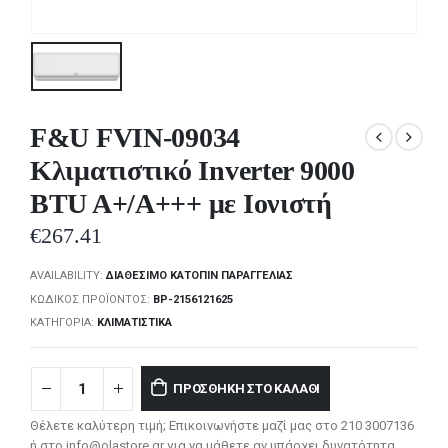
F&U FVIN-09034
Κλιματιστικό Inverter 9000
BTU A+/A+++ με Ιονιστή
€
267.41
AVAILABILITY:
ΔΙΑΘΈΣΙΜΟ ΚΑΤΌΠΙΝ ΠΑΡΑΓΓΕΛΊΑΣ
ΚΩΔΙΚΌΣ ΠΡΟΪΌΝΤΟΣ:
BP-2156121625
ΚΑΤΗΓΟΡΊΑ:
ΚΛΙΜΑΤΙΣΤΙΚΆ
ΠΡΟΣΘΉΚΗ ΣΤΟ ΚΑΛΆΘΙ
Θέλετε καλύτερη τιμή; Επικοινωνήστε μαζί μας στο 210 3007136
ή στο info@olastore.gr για να μάθετε αν υπάρχει δυνατότητα