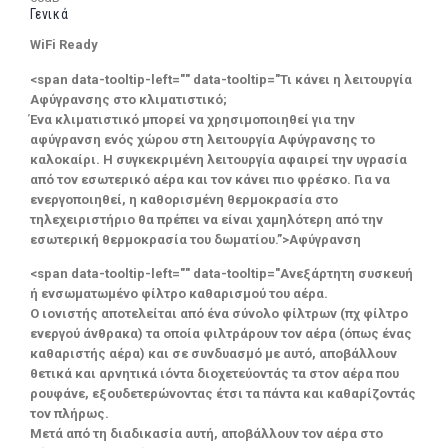
Γενικά
WiFi Ready
<span data-tooltip-left="" data-tooltip="Τι κάνει η λειτουργία
Αφύγρανσης στο κλιματιστικό;
Ένα κλιματιστικό μπορεί να χρησιμοποιηθεί για την
αφύγρανση ενός χώρου στη λειτουργία Αφύγρανσης το
καλοκαίρι. Η συγκεκριμένη λειτουργία αφαιρεί την υγρασία
από τον εσωτερικό αέρα και τον κάνει πιο φρέσκο. Για να
ενεργοποιηθεί, η καθορισμένη θερμοκρασία στο
τηλεχειριστήριο θα πρέπει να είναι χαμηλότερη από την
εσωτερική θερμοκρασία του δωματίου.”>Αφύγρανση
<span data-tooltip-left="" data-tooltip="Ανεξάρτητη συσκευή
ή ενσωματωμένο φίλτρο καθαρισμού του αέρα.
Ο ιονιστής αποτελείται από ένα σύνολο φίλτρων (πχ φίλτρο
ενεργού άνθρακα) τα οποία φιλτράρουν τον αέρα (όπως ένας
καθαριστής αέρα) και σε συνδυασμό με αυτό, αποβάλλουν
θετικά και αρνητικά ιόντα διοχετεύοντάς τα στον αέρα που
ρουφάνε, εξουδετερώνοντας έτσι τα πάντα και καθαρίζοντάς
τον πλήρως.
Μετά από τη διαδικασία αυτή, αποβάλλουν τον αέρα στο