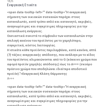
1lt/h
Ενεργειακή Ετικέτα
<span data-tooltip-left="" data-tooltip="Η ενεργειακή
σήμανση των οικιακών συσκευών παρέχει στους
καταναλωτές, κατά τρόπο απλό και κατανοητό, ακριβείς,
αναγνωρίσιμες και συγκρίσιμες πληροφορίες για την
κατανάλωση ενέργειας.
Ουσιαστικά συνιστά το σύμβουλο των καταναλωτών στην
επιλογή εκείνου του προϊόντος με το χαμηλότερο,
συγκριτικά, κόστος λειτουργίας.
Η ετικέτα κάθε προϊόντος περιλαμβάνει, κατά κανόνα, επτά
(7) τάξεις ενεργειακής απόδοσης, που ανάλογα με το είδος
του προϊόντος κλιμακώνονται από το G (κόκκινο χρώμα που
αφορά προϊόν χαμηλής απόδοσης) έως το Α+++ (σκούρο
πράσινο χρώμα που υποδηλώνει ιδιαίτερα αποδοτικό
προϊόν).”>Ενεργειακή Κλάση Θέρμανσης
A+++
<span data-tooltip-left="" data-tooltip="Η ενεργειακή
σήμανση των οικιακών συσκευών παρέχει στους
καταναλωτές, κατά τρόπο απλό και κατανοητό, ακριβείς,
αναγνωρίσιμες και συγκρίσιμες πληροφορίες για την
κατανάλωση ενέργειας.