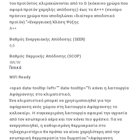
του προϊόντος κλιμακώνονται από το G (κόκκινο χρώμα που
αφορά προϊόν χαμηλής απόδοσης) έως το Α+++ (σκούρο
πράσινο χρώμα που υποδηλώνει ιδιαίτερα αποδοτικό
προϊόν).”>Ενεργειακή Κλάση Ψύξης
A++
Βαθμός Ενεργειακής Απόδοσης (SEER)
6,6
Βαθμός Θερμικής Απόδοσης (SCOP)
4W/W
Γενικά
WiFi Ready
<span data-tooltip-left="" data-tooltip="Τι κάνει η λειτουργία
Αφύγρανσης στο κλιματιστικό;
Ένα κλιματιστικό μπορεί να χρησιμοποιηθεί για την
αφύγρανση ενός χώρου στη λειτουργία Αφύγρανσης το
καλοκαίρι. Η συγκεκριμένη λειτουργία αφαιρεί την υγρασία
από τον εσωτερικό αέρα και τον κάνει πιο φρέσκο. Για να
ενεργοποιηθεί, η καθορισμένη θερμοκρασία στο
τηλεχειριστήριο θα πρέπει να είναι χαμηλότερη από την
εσωτερική θερμοκρασία του δωματίου.”>Αφύγρανση