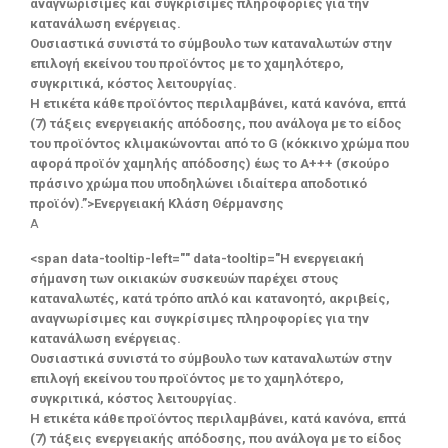
αναγνωρίσιμες και συγκρίσιμες πληροφορίες για την
κατανάλωση ενέργειας.
Ουσιαστικά συνιστά το σύμβουλο των καταναλωτών στην
επιλογή εκείνου του προϊόντος με το χαμηλότερο,
συγκριτικά, κόστος λειτουργίας.
Η ετικέτα κάθε προϊόντος περιλαμβάνει, κατά κανόνα, επτά
(7) τάξεις ενεργειακής απόδοσης, που ανάλογα με το είδος
του προϊόντος κλιμακώνονται από το G (κόκκινο χρώμα που
αφορά προϊόν χαμηλής απόδοσης) έως το Α+++ (σκούρο
πράσινο χρώμα που υποδηλώνει ιδιαίτερα αποδοτικό
προϊόν).”>Ενεργειακή Κλάση Θέρμανσης
A
<span data-tooltip-left="" data-tooltip="Η ενεργειακή
σήμανση των οικιακών συσκευών παρέχει στους
καταναλωτές, κατά τρόπο απλό και κατανοητό, ακριβείς,
αναγνωρίσιμες και συγκρίσιμες πληροφορίες για την
κατανάλωση ενέργειας.
Ουσιαστικά συνιστά το σύμβουλο των καταναλωτών στην
επιλογή εκείνου του προϊόντος με το χαμηλότερο,
συγκριτικά, κόστος λειτουργίας.
Η ετικέτα κάθε προϊόντος περιλαμβάνει, κατά κανόνα, επτά
(7) τάξεις ενεργειακής απόδοσης, που ανάλογα με το είδος