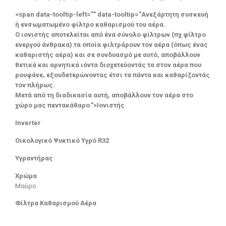
<span data-tooltip-left="" data-tooltip="Ανεξάρτητη συσκευή
ή ενσωματωμένο φίλτρο καθαρισμού του αέρα.
Ο ιονιστής αποτελείται από ένα σύνολο φίλτρων (πχ φίλτρο
ενεργού άνθρακα) τα οποία φιλτράρουν τον αέρα (όπως ένας
καθαριστής αέρα) και σε συνδυασμό με αυτό, αποβάλλουν
θετικά και αρνητικά ιόντα διοχετεύοντάς τα στον αέρα που
ρουφάνε, εξουδετερώνοντας έτσι τα πάντα και καθαρίζοντάς
τον πλήρως.
Μετά από τη διαδικασία αυτή, αποβάλλουν τον αέρα στο
χώρο μας πεντακάθαρο.”>Ιονιστής
Inverter
Οικολογικό Ψυκτικό Υγρό R32
Υγραντήρας
Χρώμα
Μαύρο
Φίλτρα Καθαρισμού Αέρα