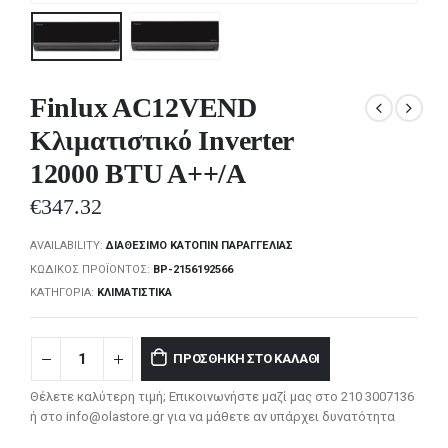
Finlux AC12VEND
Κλιματιστικό Inverter
12000 BTU A++/A
€
347.32
AVAILABILITY:
ΔΙΑΘΈΣΙΜΟ ΚΑΤΌΠΙΝ ΠΑΡΑΓΓΕΛΊΑΣ
ΚΩΔΙΚΌΣ ΠΡΟΪΌΝΤΟΣ:
BP-2156192566
ΚΑΤΗΓΟΡΊΑ:
ΚΛΙΜΑΤΙΣΤΙΚΆ
ΠΡΟΣΘΉΚΗ ΣΤΟ ΚΑΛΆΘΙ
Θέλετε καλύτερη τιμή; Επικοινωνήστε μαζί μας στο 210 3007136
ή στο info@olastore.gr για να μάθετε αν υπάρχει δυνατότητα