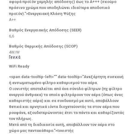
αφορά προϊόν χαμηλής απόδοσης) έως το Α+++ (σκούρο
πράσινο χρώμα που υποδηλώνει ιδιαίτερα αποδοτικό
προϊόν).”>Ενεργειακή Κλάση Ψύξης
A++
Βαθμός Ενεργειακής Απόδοσης (SEER)
6,6
Βαθμός Θερμικής Απόδοσης (SCOP)
4W/W
Γενικά
WiFi Ready
<span data-tooltip-left="" data-tooltip="Ανεξάρτητη συσκευή
ή ενσωματωμένο φίλτρο καθαρισμού του αέρα.
Ο ιονιστής αποτελείται από ένα σύνολο φίλτρων (πχ φίλτρο
ενεργού άνθρακα) τα οποία φιλτράρουν τον αέρα (όπως ένας
καθαριστής αέρα) και σε συνδυασμό με αυτό, αποβάλλουν
θετικά και αρνητικά ιόντα διοχετεύοντάς τα στον αέρα που
ρουφάνε, εξουδετερώνοντας έτσι τα πάντα και καθαρίζοντάς
τον πλήρως.
Μετά από τη διαδικασία αυτή, αποβάλλουν τον αέρα στο
χώρο μας πεντακάθαρο.”>Ιονιστής