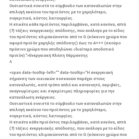
Ουσιαστικά συνιστά το σύμβουλο των καταναλωτών στην
επιλογή εκείνου του προϊόντος με το χαμηλότερο,
συγκριτικά, κόστος λειτουργίας.
Η ετικέτα κάθε προϊόντος περιλαμβάνει, κατά κανόνα, επτά
(7) τάξεις ενεργειακής απόδοσης, που ανάλογα με το είδος
του προϊόντος κλιμακώνονται από το G (κόκκινο χρώμα που
αφορά προϊόν χαμηλής απόδοσης) έως το Α+++ (σκούρο
πράσινο χρώμα που υποδηλώνει ιδιαίτερα αποδοτικό
προϊόν).”>Ενεργειακή Κλάση Θέρμανσης
A
<span data-tooltip-left="" data-tooltip="Η ενεργειακή
σήμανση των οικιακών συσκευών παρέχει στους
καταναλωτές, κατά τρόπο απλό και κατανοητό, ακριβείς,
αναγνωρίσιμες και συγκρίσιμες πληροφορίες για την
κατανάλωση ενέργειας.
Ουσιαστικά συνιστά το σύμβουλο των καταναλωτών στην
επιλογή εκείνου του προϊόντος με το χαμηλότερο,
συγκριτικά, κόστος λειτουργίας.
Η ετικέτα κάθε προϊόντος περιλαμβάνει, κατά κανόνα, επτά
(7) τάξεις ενεργειακής απόδοσης, που ανάλογα με το είδος
του προϊόντος κλιμακώνονται από το G (κόκκινο χρώμα που