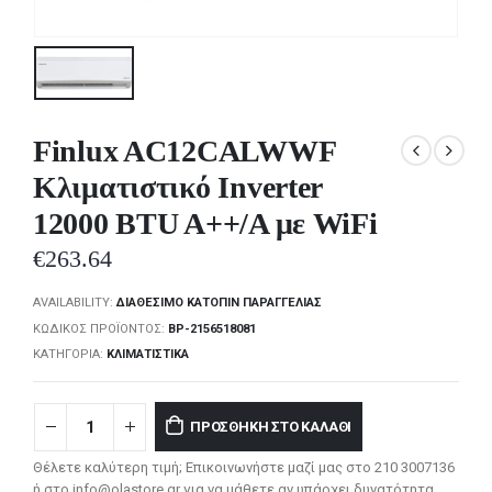
Finlux AC12CALWWF
Κλιματιστικό Inverter
12000 BTU A++/A με WiFi
€
263.64
AVAILABILITY:
ΔΙΑΘΈΣΙΜΟ ΚΑΤΌΠΙΝ ΠΑΡΑΓΓΕΛΊΑΣ
ΚΩΔΙΚΌΣ ΠΡΟΪΌΝΤΟΣ:
BP-2156518081
ΚΑΤΗΓΟΡΊΑ:
ΚΛΙΜΑΤΙΣΤΙΚΆ
ΠΡΟΣΘΉΚΗ ΣΤΟ ΚΑΛΆΘΙ
Θέλετε καλύτερη τιμή; Επικοινωνήστε μαζί μας στο 210 3007136
ή στο info@olastore.gr για να μάθετε αν υπάρχει δυνατότητα